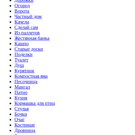
Дорожки
Огород
Ворота
Частный дом
Качели
Сделай сам
Из паллетов
Жестянная банка
Кашпо
Старые доски
Поделки
Туалет
Душ
Курятник
Компостная яма
Песочница
Мангал
Патио
Кухня
Кормашка для птиц
Стулья
Бочки
Очаг
Кострище
Дровница