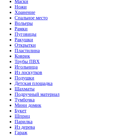
Маски
Ножи
Хранение
Спальное место
Вольеры
Рамки
Пуговицы
Ракушки
Открытки
Пластилина
Коврик
Трубы ПВХ
Игольница
Из лоскутков
Подушки
Детская площадка
Шахматы
Подручный материал
Тумбочка
Мини домик
Букет
Шприц
Парилка
Из дерева
Гараж