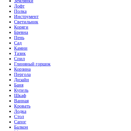
Землянки
Лофт
Полка
Инструмент
Светильник
Коряги
Бревна
Пень
Сад
Камни
Тазик
Спил
Глиняный горшок
Корзина
Пергола
Дизайн
Баня
Купель
Шкаф
Ванная
Кровать
Лодка
Стол
Сапог
Балкон