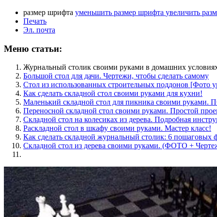
размер шрифта
уменьшить размер шрифта
увеличить раз
Печать
Эл. почта
Меню статьи:
Журнальный столик своими руками в домашних условиях 
Большой стол для дачи. Чертежи, чтобы сделать самому
Стол из использованных строительных поддонов [Фото у
Как сделать складной стол своими руками для кухни!
Маленький складной стол для пикника своими рукам
Переносной складной стол своими руками. Простой прое
Складной стол на колесиках из дерева. Подробная инстру
Раскладной стол в шкафу своими руками. Мастер класс!
Как сделать складной журнальный столик: 6 пошаговых 
Складной стол из дерева своими руками. (ФОТО + Черте