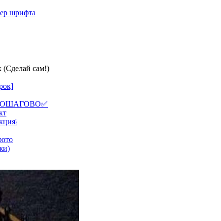
мер шрифта
(Сделай сам!)
рок]
и. ПОШАГОВО✅
кт
кция❕
фото
жи)