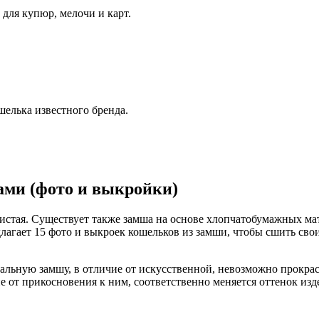
 для купюр, мелочи и карт.
шелька известного бренда.
ами (фото и выкройки)
орсистая. Существует также замша на основе хлопчатобумажных м
длагает 15 фото и выкроек кошельков из замши, чтобы сшить св
льную замшу, в отличие от искусственной, невозможно прокраси
от прикосновения к ним, соответственно меняется оттенок изд