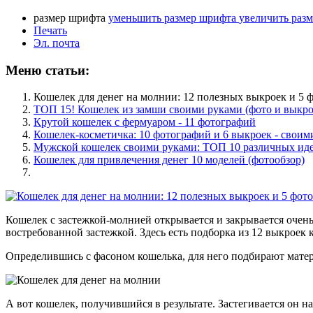
размер шрифта
уменьшить размер шрифта
увеличить раз
Печать
Эл. почта
Меню статьи:
Кошелек для денег на молнии: 12 полезных выкроек и 5 
ТОП 15! Кошелек из замши своими руками (фото и выкр
Крутой кошелек с фермуаром - 11 фотографий
Кошелек-косметичка: 10 фотографий и 6 выкроек - своим
Мужской кошелек своими руками: ТОП 10 различных ид
Кошелек для привлечения денег 10 моделей (фотообзор)
Кошелек с застежкой-молнией открывается и закрывается очень
востребованной застежкой. Здесь есть подборка из 12 выкроек
Определившись с фасоном кошелька, для него подбирают матер
А вот кошелек, получившийся в результате. Застегивается он н