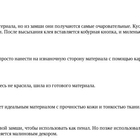
ериала, но из замши они получаются самые очаровательные. Ку
. После высыхания клея вставляется кобурная кнопка, и миленьк
просто нанести на изнаночную сторону материала с помощью ка
сь не красила, шила из готового материала.
ет идеальным материалом с прочностью кожи и тонкостью ткани
ой замши, чтобы использовать как пенал. Но позже использовала
няется малиновым декором.