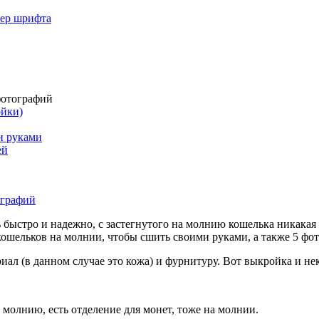
мер шрифта
фотографий
ойки)
и руками
ей
 быстро и надежно, с застегнутого на молнию кошелька никакая 
 кошельков на молнии, чтобы сшить своими руками, а также 5 ф
иал (в данном случае это кожа) и фурнитуру. Вот выкройка и н
а молнию, есть отделение для монет, тоже на молнии.