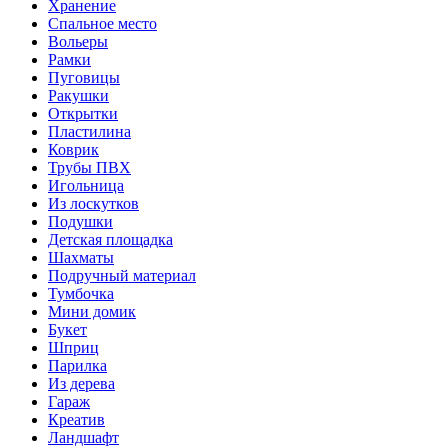
Хранение
Спальное место
Вольеры
Рамки
Пуговицы
Ракушки
Открытки
Пластилина
Коврик
Трубы ПВХ
Игольница
Из лоскутков
Подушки
Детская площадка
Шахматы
Подручный материал
Тумбочка
Мини домик
Букет
Шприц
Парилка
Из дерева
Гараж
Креатив
Ландшафт