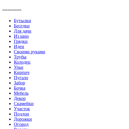
-----------
Бутылки
Беседки
Для дачи
Из шин
Грядки
Идеи
Своими руками
Трубы
Колодец
Ульи
Кирпич
Пугало
Забор
Бочка
Мебель
Декор
Скамейки
Участок
Поддон
Дорожки
Огород