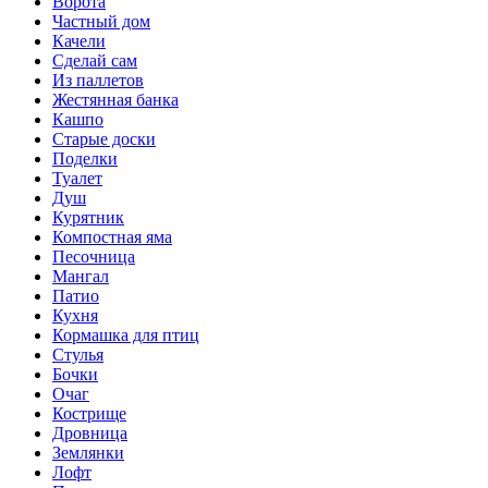
Ворота
Частный дом
Качели
Сделай сам
Из паллетов
Жестянная банка
Кашпо
Старые доски
Поделки
Туалет
Душ
Курятник
Компостная яма
Песочница
Мангал
Патио
Кухня
Кормашка для птиц
Стулья
Бочки
Очаг
Кострище
Дровница
Землянки
Лофт