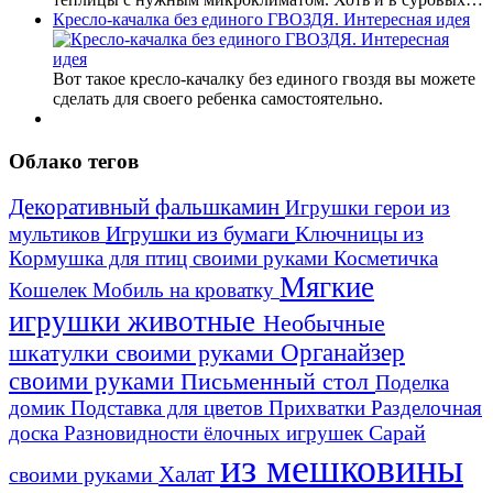
Кресло-качалка без единого ГВОЗДЯ. Интересная идея
Вот такое кресло-качалку без единого гвоздя вы можете
сделать для своего ребенка самостоятельно.
Облако тегов
Декоративный фальшкамин
Игрушки герои из
Игрушки из бумаги
Ключницы из
мультиков
Кормушка для птиц своими руками
Косметичка
Мягкие
Кошелек
Мобиль на кроватку
игрушки животные
Необычные
шкатулки своими руками
Органайзер
своими руками
Письменный стол
Поделка
домик
Подставка для цветов
Прихватки
Разделочная
Сарай
доска
Разновидности ёлочных игрушек
из мешковины
Халат
своими руками