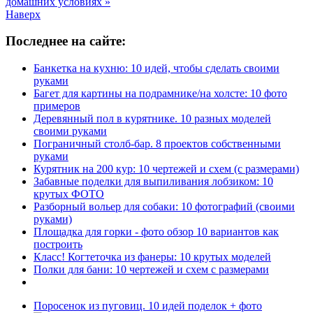
домашних условиях »
Наверх
Последнее на сайте:
Банкетка на кухню: 10 идей, чтобы сделать своими
руками
Багет для картины на подрамнике/на холсте: 10 фото
примеров
Деревянный пол в курятнике. 10 разных моделей
своими руками
Пограничный столб-бар. 8 проектов собственными
руками
Курятник на 200 кур: 10 чертежей и схем (с размерами)
Забавные поделки для выпиливания лобзиком: 10
крутых ФОТО
Разборный вольер для собаки: 10 фотографий (своими
руками)
Площадка для горки - фото обзор 10 вариантов как
построить
Класс! Когтеточка из фанеры: 10 крутых моделей
Полки для бани: 10 чертежей и схем с размерами
Поросенок из пуговиц. 10 идей поделок + фото