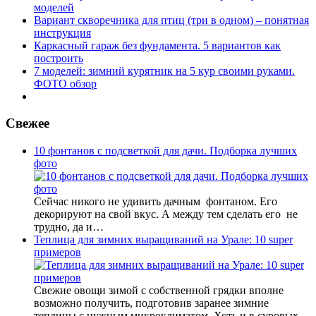
моделей
Вариант скворечника для птиц (три в одном) – понятная
инструкция
Каркасный гараж без фундамента. 5 вариантов как
построить
7 моделей: зимний курятник на 5 кур своими руками.
ФОТО обзор
Свежее
10 фонтанов с подсветкой для дачи. Подборка лучших
фото
Сейчас никого не удивить дачным фонтаном. Его
декорируют на свой вкус. А между тем сделать его не
трудно, да и…
Теплица для зимних выращиваний на Урале: 10 super
примеров
Свежие овощи зимой с собственной грядки вполне
возможно получить, подготовив заранее зимние
теплицы с нужным микроклиматом. Хоть и в суровых…