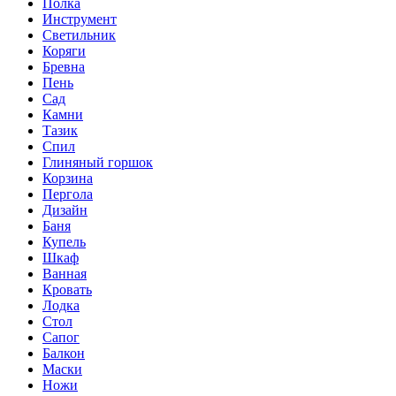
Полка
Инструмент
Светильник
Коряги
Бревна
Пень
Сад
Камни
Тазик
Спил
Глиняный горшок
Корзина
Пергола
Дизайн
Баня
Купель
Шкаф
Ванная
Кровать
Лодка
Стол
Сапог
Балкон
Маски
Ножи