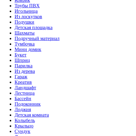
Коврик
Трубы ПВХ
Игольница
Из лоскутков
Подушки
Детская площадка
Шахматы
Подручный материал
Тумбочка
Мини домик
Букет
Шприц
Парилка
Из дерева
Гараж
Креатив
Ландшафт
Лестница
Бассейн
Подоконник
Лоджия
Детская комната
Колыбель
Крыльцо
Сундук