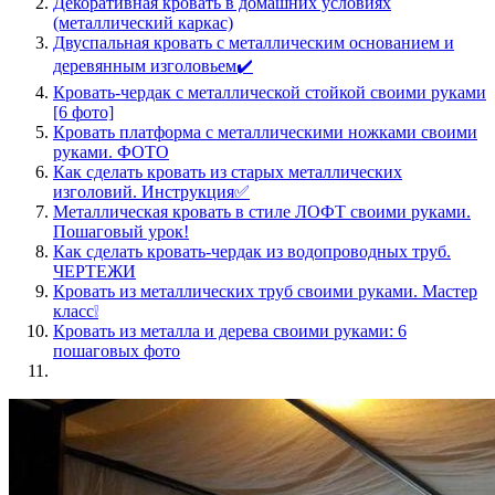
Декоративная кровать в домашних условиях
(металлический каркас)
Двуспальная кровать с металлическим основанием и
деревянным изголовьем✔️
Кровать-чердак с металлической стойкой своими руками
[6 фото]
Кровать платформа с металлическими ножками своими
руками. ФОТО
Как сделать кровать из старых металлических
изголовий. Инструкция✅
Металлическая кровать в стиле ЛОФТ своими руками.
Пошаговый урок!
Как сделать кровать-чердак из водопроводных труб.
ЧЕРТЕЖИ
Кровать из металлических труб своими руками. Мастер
класс❕
Кровать из металла и дерева своими руками: 6
пошаговых фото