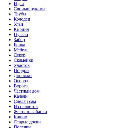
Идеи
Своими руками
Трубы
Колодец
Ульи
Кирпич
Пугало
Забор
Бочка
Мебель
Декор
Скамейки
Участок
Поддон
Дорожки
Огород
Ворота
Частный дом
Качели
Сделай сам
Из паллетов
Жестянная банка
Кашпо
Старые доски
Поделки