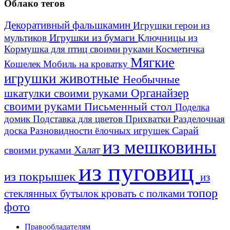
Облако тегов
Декоративный фальшкамин
Игрушки герои из
Игрушки из бумаги
Ключницы из
мультиков
Кормушка для птиц своими руками
Косметичка
Мягкие
Кошелек
Мобиль на кроватку
игрушки животные
Необычные
шкатулки своими руками
Органайзер
своими руками
Письменный стол
Поделка
домик
Подставка для цветов
Прихватки
Разделочная
Сарай
доска
Разновидности ёлочных игрушек
из мешковины
Халат
своими руками
из пуговиц
из покрышек
из
топор
стеклянных бутылок
кровать с полками
фото
Правообладателям