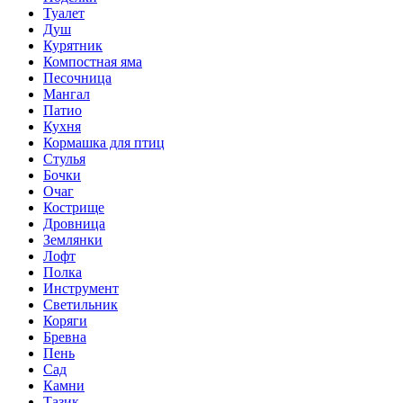
Туалет
Душ
Курятник
Компостная яма
Песочница
Мангал
Патио
Кухня
Кормашка для птиц
Стулья
Бочки
Очаг
Кострище
Дровница
Землянки
Лофт
Полка
Инструмент
Светильник
Коряги
Бревна
Пень
Сад
Камни
Тазик