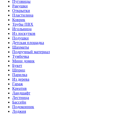
Пуговицы
Ракушки
Открытки
Пластилина
Коврик
Трубы ПВХ
Игольница
Из лоскутков
Подушки
Детская площадка
Шахматы
Подручный материал
Тумбочка
Мини домик
Букет
Шприц
Парилка
Из дерева
Гараж
Креатив
Ландшафт
Лестница
Бассейн
Подоконник
Лоджия