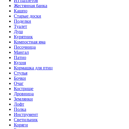
Из паллетов
Жестянная банка
Кашпо
Старые доски
Поделки
Туалет
Душ
Курятник
Компостная яма
Песочница
Мангал
Патио
Кухня
Кормашка для птиц
Стулья
Бочки
Очаг
Кострище
Дровница
Землянки
Лофт
Полка
Инструмент
Светильник
Коряги