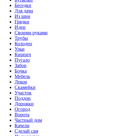
Беседки
Для дачи
Из шин
Грядки
Идеи
Своими руками
Трубы
Колодец
Ульи
Кирпич
Пугало
Забор
Бочка
Мебель
Декор
Скамейки
Участок
Поддон
Дорожки
Огород
Ворота
Частный дом
Качели
Сделай сам