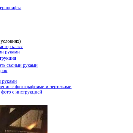
мер шрифта
 условиях)
астер класс
ми руками
струкция
лать своими руками
урок
и руками
снение с фотографиями и чертежами
и фото с инструкцией