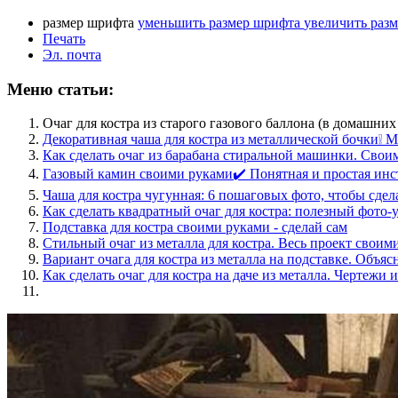
размер шрифта
уменьшить размер шрифта
увеличить раз
Печать
Эл. почта
Меню статьи:
Очаг для костра из старого газового баллона (в домашних
Декоративная чаша для костра из металлической бочки❕ М
Как сделать очаг из барабана стиральной машинки. Свои
Газовый камин своими руками✔️ Понятная и простая ин
Чаша для костра чугунная: 6 пошаговых фото, чтобы сде
Как сделать квадратный очаг для костра: полезный фото-
Подставка для костра своими руками - сделай сам
Стильный очаг из металла для костра. Весь проект своим
Вариант очага для костра из металла на подставке. Объя
Как сделать очаг для костра на даче из металла. Чертежи 