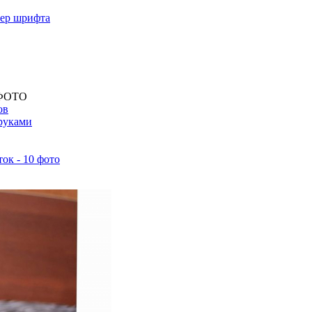
мер шрифта
 ФОТО
ов
 руками
к - 10 фото