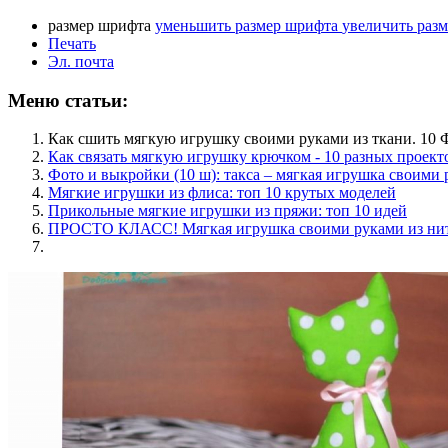
размер шрифта
уменьшить размер шрифта
увеличить раз
Печать
Эл. почта
Меню статьи:
Как сшить мягкую игрушку своими руками из ткани. 10
Как связать мягкую игрушку крючком - 10 разных проект
Фото и выкройки (10 ш): такса – мягкая игрушка своими
Мягкие игрушки из флиса: топ 10 крутых моделей
Прикольные мягкие игрушки из пряжи: топ 10 идей
ПРОСТО КЛАСС! Мягкая игрушка своими руками из нито