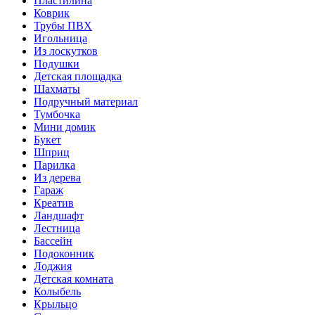
Пластилина
Коврик
Трубы ПВХ
Игольница
Из лоскутков
Подушки
Детская площадка
Шахматы
Подручный материал
Тумбочка
Мини домик
Букет
Шприц
Парилка
Из дерева
Гараж
Креатив
Ландшафт
Лестница
Бассейн
Подоконник
Лоджия
Детская комната
Колыбель
Крыльцо