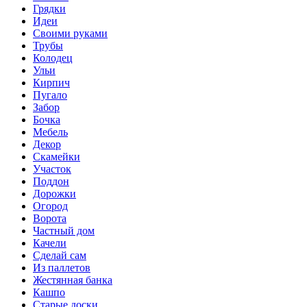
Грядки
Идеи
Своими руками
Трубы
Колодец
Ульи
Кирпич
Пугало
Забор
Бочка
Мебель
Декор
Скамейки
Участок
Поддон
Дорожки
Огород
Ворота
Частный дом
Качели
Сделай сам
Из паллетов
Жестянная банка
Кашпо
Старые доски