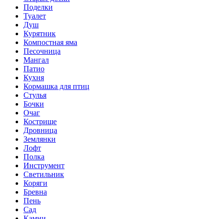
Поделки
Туалет
Душ
Курятник
Компостная яма
Песочница
Мангал
Патио
Кухня
Кормашка для птиц
Стулья
Бочки
Очаг
Кострище
Дровница
Землянки
Лофт
Полка
Инструмент
Светильник
Коряги
Бревна
Пень
Сад
Камни