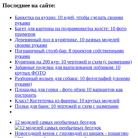
Последнее на сайте:
Банкетка на кухню: 10 идей, чтобы сделать своими
руками
Багет для картины на подрамнике/на холсте: 10 фото
примеров
Деревянный пол в курятнике. 10 разных моделей
своими руками
Пограничный столб-бар. 8 проектов собственными
руками
Курятник на 200 кур: 10 чертежей и схем (с размерами)
Забавные поделки для выпиливания лобзиком: 10
крутых ФОТО
Разборный вольер для собаки: 10 фотографий (своими
руками)
Площадка для горки - фото обзор 10 вариантов как
построить
Класс! Когтеточка из фанеры: 10 крутых моделей
Полки для бани: 10 чертежей и схем с размерами
12 моделей самых необычных беседок
Новогодний венок с гирляндой из шишек - пошагово