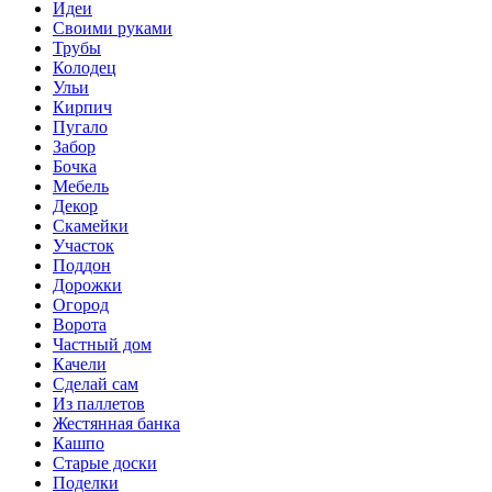
Идеи
Своими руками
Трубы
Колодец
Ульи
Кирпич
Пугало
Забор
Бочка
Мебель
Декор
Скамейки
Участок
Поддон
Дорожки
Огород
Ворота
Частный дом
Качели
Сделай сам
Из паллетов
Жестянная банка
Кашпо
Старые доски
Поделки