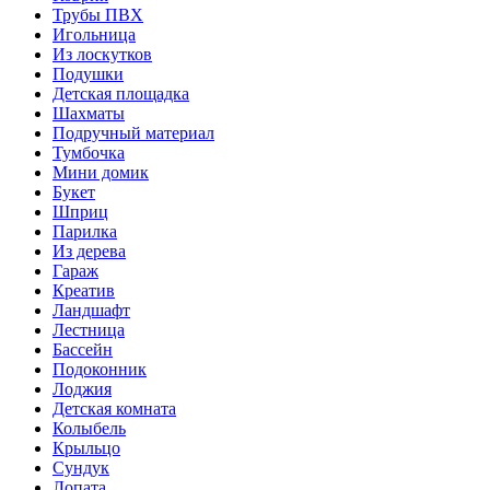
Трубы ПВХ
Игольница
Из лоскутков
Подушки
Детская площадка
Шахматы
Подручный материал
Тумбочка
Мини домик
Букет
Шприц
Парилка
Из дерева
Гараж
Креатив
Ландшафт
Лестница
Бассейн
Подоконник
Лоджия
Детская комната
Колыбель
Крыльцо
Сундук
Лопата