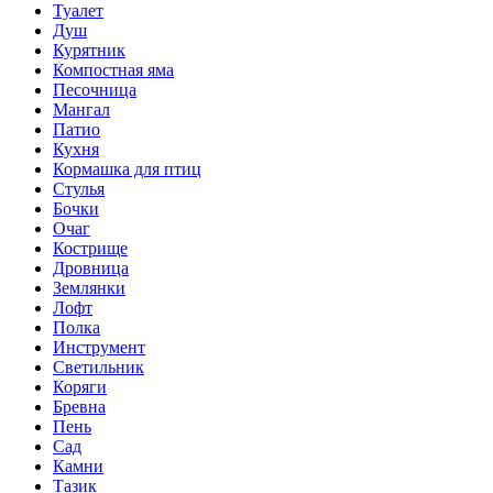
Туалет
Душ
Курятник
Компостная яма
Песочница
Мангал
Патио
Кухня
Кормашка для птиц
Стулья
Бочки
Очаг
Кострище
Дровница
Землянки
Лофт
Полка
Инструмент
Светильник
Коряги
Бревна
Пень
Сад
Камни
Тазик