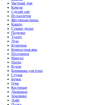
Частный дом
Качели
Сделай сам
Из паллетов
Жестянная банка
Кашпо
Старые доски
Поделки
Туалет
Душ
Курятник
Компостная яма
Песочница
Мангал
Патио
Кухня
Кормашка для птиц
Стулья
Бочки
Очаг
Кострище
Дровница
Землянки
Лофт
Полка