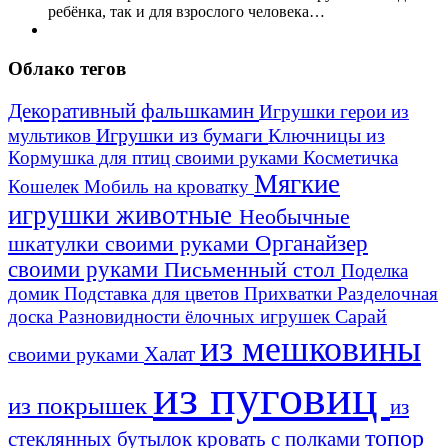
ребёнка, так и для взрослого человека…
Облако тегов
Декоративный фальшкамин
Игрушки герои из
Игрушки из бумаги
Ключницы из
мультиков
Кормушка для птиц своими руками
Косметичка
Мягкие
Кошелек
Мобиль на кроватку
игрушки животные
Необычные
шкатулки своими руками
Органайзер
своими руками
Письменный стол
Поделка
домик
Подставка для цветов
Прихватки
Разделочная
Сарай
доска
Разновидности ёлочных игрушек
из мешковины
Халат
своими руками
из пуговиц
из покрышек
из
топор
стеклянных бутылок
кровать с полками