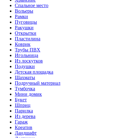
Спальное место
Вольеры
Рамки
Пуговицы
Ракушки
Открытки
Пластилина
Коврик
Трубы ПВХ
Игольница
Из лоскутков
Подушки
Детская площадка
Шахматы
Подручный материал
Тумбочка
Мини домик
Букет
Шприц
Парилка
Из дерева
Гараж
Креатив
Ландшафт