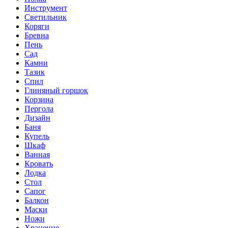
Инструмент
Светильник
Коряги
Бревна
Пень
Сад
Камни
Тазик
Спил
Глиняный горшок
Корзина
Пергола
Дизайн
Баня
Купель
Шкаф
Ванная
Кровать
Лодка
Стол
Сапог
Балкон
Маски
Ножи
Хранение