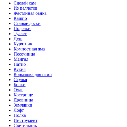
Сделай сам
Из паллетов
Жестянная банка
Кашпо
Старые доски
Поделки
Туалет
Душ
Курятник
Компостная яма
Песочница
Мангал
Патио
Кухня
Кормашка для птиц
Стулья
Бочки
Очаг
Кострище
Дровница
Землянки
Лофт
Полка
Инструмент
Светильник