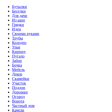
Бутылки
Беседки
Для дачи
Из шин
Грядки
Идеи
Своими руками
Трубы
Колодец
Ульи
Кирпич
Пугало
Забор
Бочка
Мебель
Декор
Скамейки
Участок
Поддон
Дорожки
Огород
Ворота
Частный дом
Качели