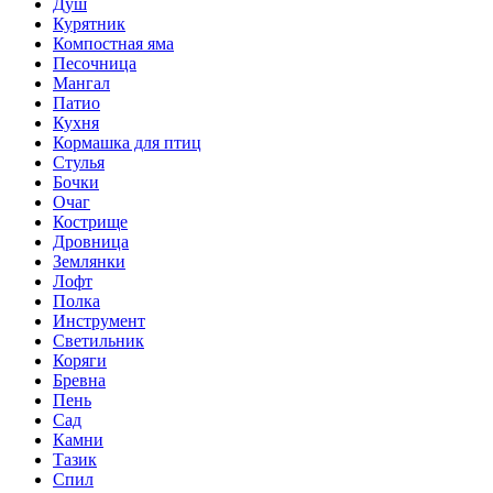
Душ
Курятник
Компостная яма
Песочница
Мангал
Патио
Кухня
Кормашка для птиц
Стулья
Бочки
Очаг
Кострище
Дровница
Землянки
Лофт
Полка
Инструмент
Светильник
Коряги
Бревна
Пень
Сад
Камни
Тазик
Спил