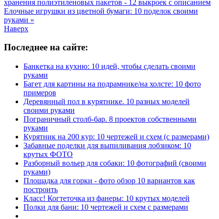
хранения полиэтиленовых пакетов - 12 выкроек с описанием
Елочные игрушки из цветной бумаги: 10 поделок своими
руками »
Наверх
Последнее на сайте:
Банкетка на кухню: 10 идей, чтобы сделать своими
руками
Багет для картины на подрамнике/на холсте: 10 фото
примеров
Деревянный пол в курятнике. 10 разных моделей
своими руками
Пограничный столб-бар. 8 проектов собственными
руками
Курятник на 200 кур: 10 чертежей и схем (с размерами)
Забавные поделки для выпиливания лобзиком: 10
крутых ФОТО
Разборный вольер для собаки: 10 фотографий (своими
руками)
Площадка для горки - фото обзор 10 вариантов как
построить
Класс! Когтеточка из фанеры: 10 крутых моделей
Полки для бани: 10 чертежей и схем с размерами