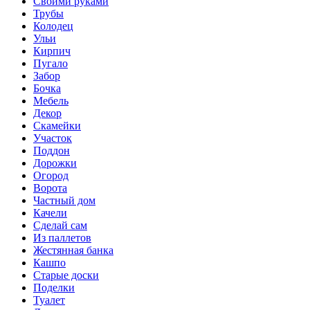
Своими руками
Трубы
Колодец
Ульи
Кирпич
Пугало
Забор
Бочка
Мебель
Декор
Скамейки
Участок
Поддон
Дорожки
Огород
Ворота
Частный дом
Качели
Сделай сам
Из паллетов
Жестянная банка
Кашпо
Старые доски
Поделки
Туалет