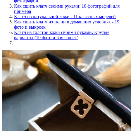
фотографий
Как сшить клатч своими руками: 10 фотографий для
примера
Клатч из натуральной кожи - 11 классных моделей
Как сшить клатч из ткани в домашних условиях - 19
фото и выкроек
Клатч из толстой кожи своими руками. Крутые
варианты (10 фото и 5 выкроек)