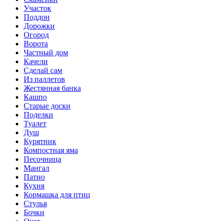
Участок
Поддон
Дорожки
Огород
Ворота
Частный дом
Качели
Сделай сам
Из паллетов
Жестянная банка
Кашпо
Старые доски
Поделки
Туалет
Душ
Курятник
Компостная яма
Песочница
Мангал
Патио
Кухня
Кормашка для птиц
Стулья
Бочки