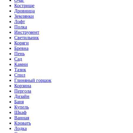
Очаг
Кострище
Дровница
Землянки
Лофт
Полка
Инструмент
Светильник
Коряги
Бревна
Пень
Сад
Камни
Тазик
Спил
Глиняный горшок
Корзина
Пергола
Дизайн
Баня
Купель
Шкаф
Ванная
Кровать
Лодка