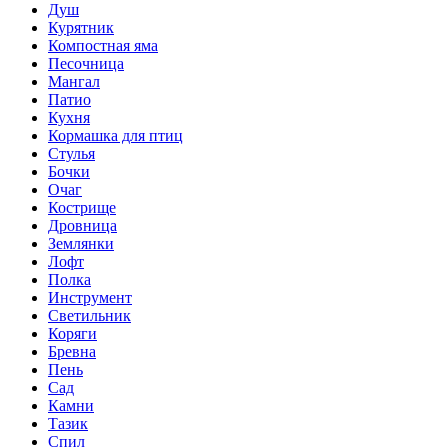
Душ
Курятник
Компостная яма
Песочница
Мангал
Патио
Кухня
Кормашка для птиц
Стулья
Бочки
Очаг
Кострище
Дровница
Землянки
Лофт
Полка
Инструмент
Светильник
Коряги
Бревна
Пень
Сад
Камни
Тазик
Спил