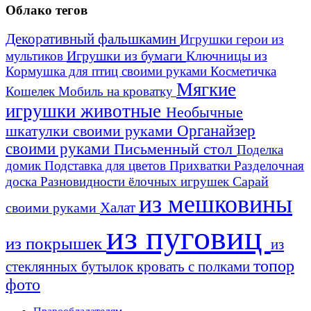
Облако тегов
Декоративный фальшкамин
Игрушки герои из
Игрушки из бумаги
Ключницы из
мультиков
Кормушка для птиц своими руками
Косметичка
Мягкие
Кошелек
Мобиль на кроватку
игрушки животные
Необычные
шкатулки своими руками
Органайзер
своими руками
Письменный стол
Поделка
домик
Подставка для цветов
Прихватки
Разделочная
Сарай
доска
Разновидности ёлочных игрушек
из мешковины
Халат
своими руками
из пуговиц
из покрышек
из
топор
стеклянных бутылок
кровать с полками
фото