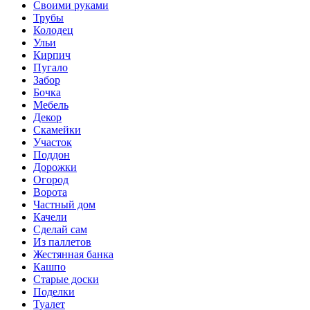
Своими руками
Трубы
Колодец
Ульи
Кирпич
Пугало
Забор
Бочка
Мебель
Декор
Скамейки
Участок
Поддон
Дорожки
Огород
Ворота
Частный дом
Качели
Сделай сам
Из паллетов
Жестянная банка
Кашпо
Старые доски
Поделки
Туалет