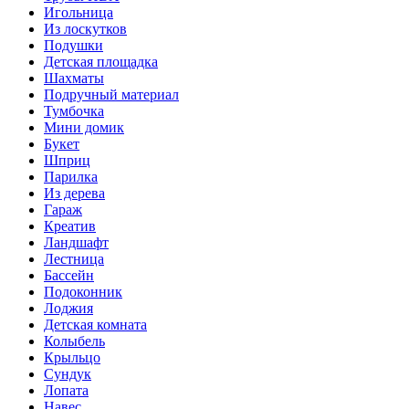
Игольница
Из лоскутков
Подушки
Детская площадка
Шахматы
Подручный материал
Тумбочка
Мини домик
Букет
Шприц
Парилка
Из дерева
Гараж
Креатив
Ландшафт
Лестница
Бассейн
Подоконник
Лоджия
Детская комната
Колыбель
Крыльцо
Сундук
Лопата
Навес