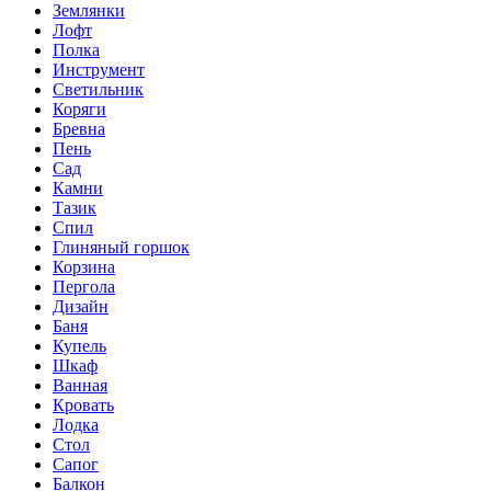
Землянки
Лофт
Полка
Инструмент
Светильник
Коряги
Бревна
Пень
Сад
Камни
Тазик
Спил
Глиняный горшок
Корзина
Пергола
Дизайн
Баня
Купель
Шкаф
Ванная
Кровать
Лодка
Стол
Сапог
Балкон