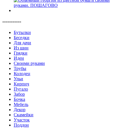
-----------
Бутылки
Беседки
Для дачи
Из шин
Грядки
Идеи
Своими руками
Трубы
Колодец
Ульи
Кирпич
Пугало
Забор
Бочка
Мебель
Декор
Скамейки
Участок
Поддон