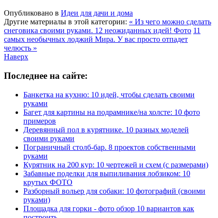
Опубликовано в
Идеи для дачи и дома
Другие материалы в этой категории:
« Из чего можно сделать
снеговика своими руками. 12 неожиданных идей! Фото
11
самых необычных лоджий Мира. У вас просто отпадет
челюсть »
Наверх
Последнее на сайте:
Банкетка на кухню: 10 идей, чтобы сделать своими
руками
Багет для картины на подрамнике/на холсте: 10 фото
примеров
Деревянный пол в курятнике. 10 разных моделей
своими руками
Пограничный столб-бар. 8 проектов собственными
руками
Курятник на 200 кур: 10 чертежей и схем (с размерами)
Забавные поделки для выпиливания лобзиком: 10
крутых ФОТО
Разборный вольер для собаки: 10 фотографий (своими
руками)
Площадка для горки - фото обзор 10 вариантов как
построить