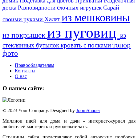
домик
Подставка для цветов
Прихватки
Разделочная
Сарай
доска
Разновидности ёлочных игрушек
из мешковины
Халат
своими руками
из пуговиц
из покрышек
из
топор
стеклянных бутылок
кровать с полками
фото
Правообладателям
Контакты
О нас
О нашем сайте:
© 2023 Your Company. Designed by
JoomShaper
Миллион идей для дома и дачи - интернет-журнал для
любителей мастерить и рукодельничать.
Страницы сайта представляют собой авторские подборки