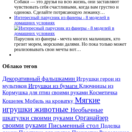
Собаки — это друзья на всю жизнь, они заставляют
чувствовать себя счастливыми, когда вам грустно и
одиноко. Сделайте потрясающую лежанку…
Интересный парусник из фанеры - 8 моделей в
домашних условиях
Парусник из фанеры - мечта многих мальчишек, кто
грезит морем, морскими далями. Но пока только может
реализовывать свои мечты вот…
Облако тегов
Декоративный фальшкамин
Игрушки герои из
Игрушки из бумаги
Ключницы из
мультиков
Кормушка для птиц своими руками
Косметичка
Мягкие
Кошелек
Мобиль на кроватку
игрушки животные
Необычные
шкатулки своими руками
Органайзер
своими руками
Письменный стол
Поделка