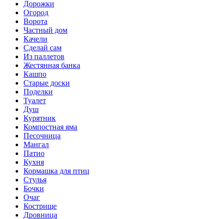
Дорожки
Огород
Ворота
Частный дом
Качели
Сделай сам
Из паллетов
Жестянная банка
Кашпо
Старые доски
Поделки
Туалет
Душ
Курятник
Компостная яма
Песочница
Мангал
Патио
Кухня
Кормашка для птиц
Стулья
Бочки
Очаг
Кострище
Дровница