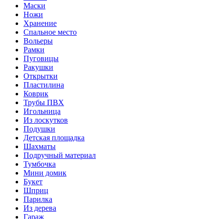
Маски
Ножи
Хранение
Спальное место
Вольеры
Рамки
Пуговицы
Ракушки
Открытки
Пластилина
Коврик
Трубы ПВХ
Игольница
Из лоскутков
Подушки
Детская площадка
Шахматы
Подручный материал
Тумбочка
Мини домик
Букет
Шприц
Парилка
Из дерева
Гараж