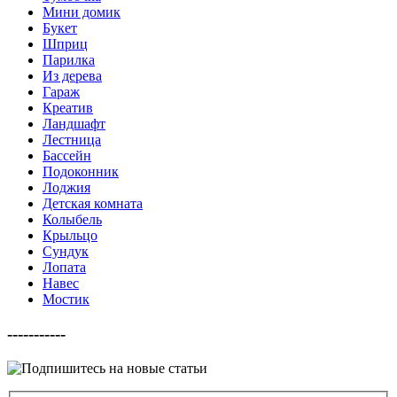
Мини домик
Букет
Шприц
Парилка
Из дерева
Гараж
Креатив
Ландшафт
Лестница
Бассейн
Подоконник
Лоджия
Детская комната
Колыбель
Крыльцо
Сундук
Лопата
Навес
Мостик
-----------