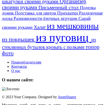
шкатулки своими руками
Органайзер
своими руками
Письменный стол
Поделка
домик
Подставка для цветов
Прихватки
Разделочная
Сарай
доска
Разновидности ёлочных игрушек
из мешковины
Халат
своими руками
из пуговиц
из покрышек
из
топор
стеклянных бутылок
кровать с полками
фото
Правообладателям
Контакты
О нас
О нашем сайте:
© 2023 Your Company. Designed by
JoomShaper
Миллион идей для дома и дачи - интернет-журнал для