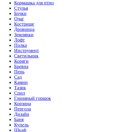
Кормашка для птиц
Стулья
Бочки
Очаг
Кострище
Дровница
Землянки
Лофт
Полка
Инструмент
Светильник
Коряги
Бревна
Пень
Сад
Камни
Тазик
Спил
Глиняный горшок
Корзина
Пергола
Дизайн
Баня
Купель
Шкаф