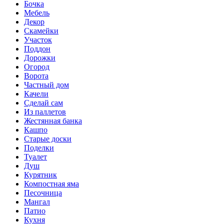
Бочка
Мебель
Декор
Скамейки
Участок
Поддон
Дорожки
Огород
Ворота
Частный дом
Качели
Сделай сам
Из паллетов
Жестянная банка
Кашпо
Старые доски
Поделки
Туалет
Душ
Курятник
Компостная яма
Песочница
Мангал
Патио
Кухня