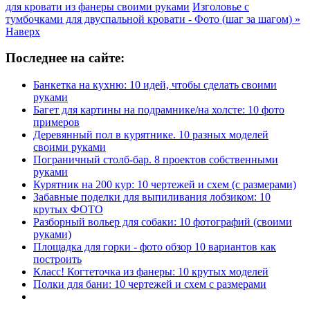
для кровати из фанеры своими руками
Изголовье с
тумбочками для двуспальной кровати - Фото (шаг за шагом) »
Наверх
Последнее на сайте:
Банкетка на кухню: 10 идей, чтобы сделать своими
руками
Багет для картины на подрамнике/на холсте: 10 фото
примеров
Деревянный пол в курятнике. 10 разных моделей
своими руками
Пограничный столб-бар. 8 проектов собственными
руками
Курятник на 200 кур: 10 чертежей и схем (с размерами)
Забавные поделки для выпиливания лобзиком: 10
крутых ФОТО
Разборный вольер для собаки: 10 фотографий (своими
руками)
Площадка для горки - фото обзор 10 вариантов как
построить
Класс! Когтеточка из фанеры: 10 крутых моделей
Полки для бани: 10 чертежей и схем с размерами