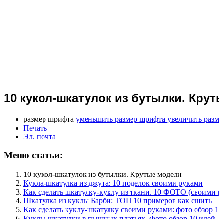
10 кукол-шкатулок из бутылки. Кру
размер шрифта
уменьшить размер шрифта
увеличить раз
Печать
Эл. почта
Меню статьи:
10 кукол-шкатулок из бутылки. Крутые модели
Кукла-шкатулка из джута: 10 поделок своими руками
Как сделать шкатулку-куклу из ткани. 10 ФОТО (своими 
Шкатулка из куклы Барби: ТОП 10 примеров как сшить
Как сделать куклу-шкатулку своими руками: фото обзор 1
Куклы-шкатулки в пышных платьях. Фото обзор 10 идей