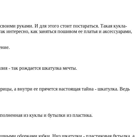
воими руками. И для этого стоит постараться. Такая кукла-
ак интересно, как заняться пошивом ее платья и аксессуарами,
ение.
азия - так рождается шкатулка мечты.
ерицы, а внутри ее прячется настоящая тайна - шкатулка. Ведь
ыполненная из куклы и бутылки из пластика.
пышными оборками юбки. Низ шкатулки - пластиковая бутылка, а