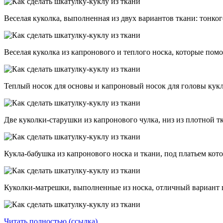
Веселая куколка, выполненная из двух вариантов ткани: тонког
Веселая куколка из капронового и теплого носка, которые по
Теплый носок для основы и капроновый носок для головы кукл
Две куколки-старушки из капронового чулка, низ из плотной тк
Кукла-бабушка из капронового носка и ткани, под платьем кот
Куколки-матрешки, выполненные из носка, отличный вариант 
Читать полностью (ссылка)