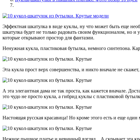
Эффектная шкатулка в виде куклы, ну что может быть еще необ
шкатулка будет не только радовать своим функционалом, но и у
которые открывают простор для фантазии.
Ненужная кукла, пластиковая бутылка, немного синтепона. Карк
Эта кукла прост верх совершенства, и никто вначале не скажет,
А эта элегантная дама не так проста, как кажется вначале. Дос
это чудо не просто кукла, а гибрид куклы с пластиковой бутылк
Настоящая русская красавица! Но кроме этого есть и еще один 
Нежное пышное платье и невинный взгляд... А скрывает эта кр