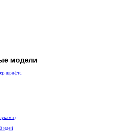
тые модели
мер шрифта
руками)
0 идей