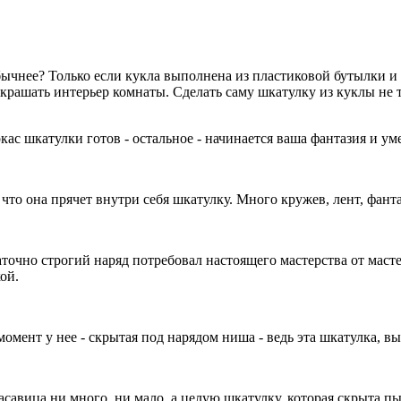
ычнее? Только если кукла выполнена из пластиковой бутылки и с
крашать интерьер комнаты. Сделать саму шкатулку из куклы не т
ас шкатулки готов - остальное - начинается ваша фантазия и ум
 что она прячет внутри себя шкатулку. Много кружев, лент, фант
таточно строгий наряд потребовал настоящего мастерства от маст
ой.
момент у нее - скрытая под нарядом ниша - ведь эта шкатулка, в
асавица ни много, ни мало, а целую шкатулку, которая скрыта 