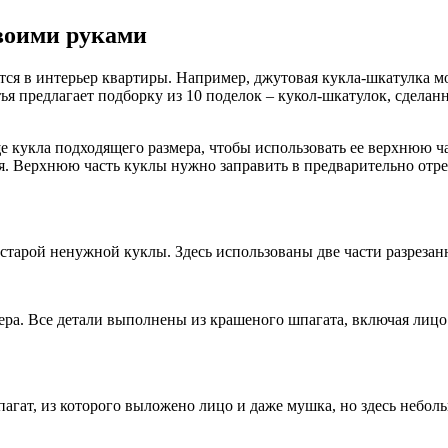
своими руками
ся в интерьер квартиры. Например, джутовая кукла-шкатулка м
я предлагает подборку из 10 поделок – кукол-шкатулок, сделан
е кукла подходящего размера, чтобы использовать ее верхнюю ча
ся. Верхнюю часть куклы нужно заправить в предварительно от
 старой ненужной куклы. Здесь использованы две части разрезан
ера. Все детали выполнены из крашеного шпагата, включая лицо
агат, из которого выложено лицо и даже мушка, но здесь неболь