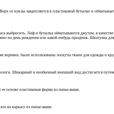
Верх от куклы закрепляется в пластиковой бутылке и обматывает
ась выбросить. Лиф и бутылка обматываются джутом, в качеств
ожно на день рождения или какой-нибудь праздник. Шкатулка дл
оме веревки, были использованы лоскуты ткани для одежды и кру
нологи. Шикарный и необычный внешний вид достигается путем
 ее основе пластиковая форма из папье-маше.
та на каркасе из папье-маше.