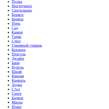
Полка
Инструмент
Светильник
Коряги
Бревна
Пень
Сад
Камни
Тазик
Спил
Глиняный горшок
Корзина
Пергола
Дизайн
Баня
Купель
Шкаф
Ванная
Кровать
Лодка
Стол
Сапог
Балкон
Маски
Ножи