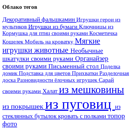
Облако тегов
Декоративный фальшкамин
Игрушки герои из
Игрушки из бумаги
Ключницы из
мультиков
Кормушка для птиц своими руками
Косметичка
Мягкие
Кошелек
Мобиль на кроватку
игрушки животные
Необычные
шкатулки своими руками
Органайзер
своими руками
Письменный стол
Поделка
домик
Подставка для цветов
Прихватки
Разделочная
Сарай
доска
Разновидности ёлочных игрушек
из мешковины
Халат
своими руками
из пуговиц
из покрышек
из
топор
стеклянных бутылок
кровать с полками
фото