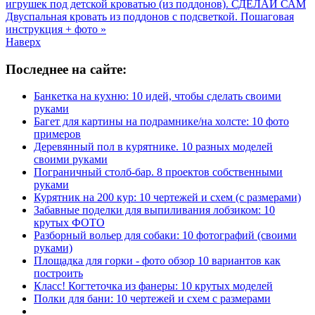
игрушек под детской кроватью (из поддонов). СДЕЛАЙ САМ
Двуспальная кровать из поддонов с подсветкой. Пошаговая
инструкция + фото »
Наверх
Последнее на сайте:
Банкетка на кухню: 10 идей, чтобы сделать своими
руками
Багет для картины на подрамнике/на холсте: 10 фото
примеров
Деревянный пол в курятнике. 10 разных моделей
своими руками
Пограничный столб-бар. 8 проектов собственными
руками
Курятник на 200 кур: 10 чертежей и схем (с размерами)
Забавные поделки для выпиливания лобзиком: 10
крутых ФОТО
Разборный вольер для собаки: 10 фотографий (своими
руками)
Площадка для горки - фото обзор 10 вариантов как
построить
Класс! Когтеточка из фанеры: 10 крутых моделей
Полки для бани: 10 чертежей и схем с размерами