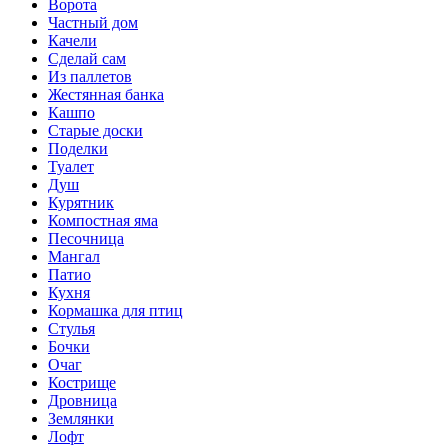
Ворота
Частный дом
Качели
Сделай сам
Из паллетов
Жестянная банка
Кашпо
Старые доски
Поделки
Туалет
Душ
Курятник
Компостная яма
Песочница
Мангал
Патио
Кухня
Кормашка для птиц
Стулья
Бочки
Очаг
Кострище
Дровница
Землянки
Лофт