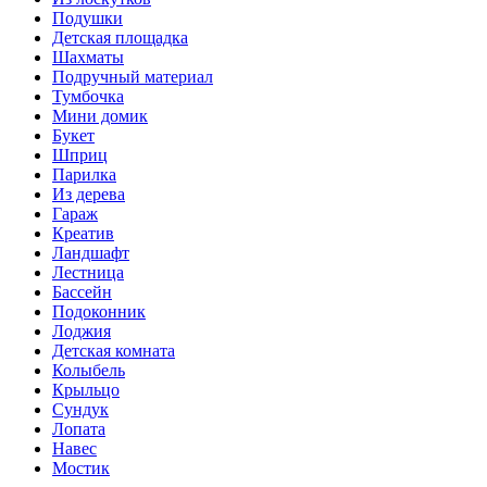
Подушки
Детская площадка
Шахматы
Подручный материал
Тумбочка
Мини домик
Букет
Шприц
Парилка
Из дерева
Гараж
Креатив
Ландшафт
Лестница
Бассейн
Подоконник
Лоджия
Детская комната
Колыбель
Крыльцо
Сундук
Лопата
Навес
Мостик