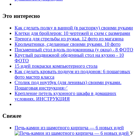
Это интересно
Как сделать полку в ванной (в распорку) своими руками
Клетки для бройлеров: 10 чертежей и схем с размерами
Тренога для стрельбы из ружья. 12 фото из магазина
Крольчатники, сделанные своими руками. 10 фото
Письменный стол вдоль подоконника (у окна) - 8 ФОТО
Круглый раздвижной обеденный стол на кухню - 10
ФОТО
15 идей покраски компьютерного стола
Как сделать кровать подиум из поддонов: 6 пошаговых
фото мастер класса
Столик под ноутбук (для ленивых) своими руками.
Пошаговая инструкция✅
Крепление петель кухонного шкафа в домашних
условиях. ИНСТРУКЦИЯ
Свежее
Печь-камин из шамотного кирпича — 6 новых идей
У