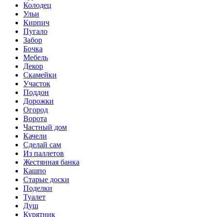
Колодец
Ульи
Кирпич
Пугало
Забор
Бочка
Мебель
Декор
Скамейки
Участок
Поддон
Дорожки
Огород
Ворота
Частный дом
Качели
Сделай сам
Из паллетов
Жестянная банка
Кашпо
Старые доски
Поделки
Туалет
Душ
Курятник