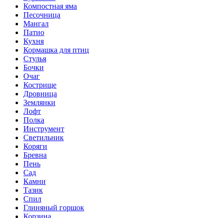
Компостная яма
Песочница
Мангал
Патио
Кухня
Кормашка для птиц
Стулья
Бочки
Очаг
Кострище
Дровница
Землянки
Лофт
Полка
Инструмент
Светильник
Коряги
Бревна
Пень
Сад
Камни
Тазик
Спил
Глиняный горшок
Корзина