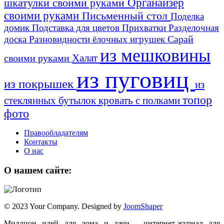
шкатулки своими руками
Органайзер
своими руками
Письменный стол
Поделка
домик
Подставка для цветов
Прихватки
Разделочная
Сарай
доска
Разновидности ёлочных игрушек
из мешковины
Халат
своими руками
из пуговиц
из покрышек
из
топор
стеклянных бутылок
кровать с полками
фото
Правообладателям
Контакты
О нас
О нашем сайте:
© 2023 Your Company. Designed by
JoomShaper
Миллион идей для дома и дачи - интернет-журнал для