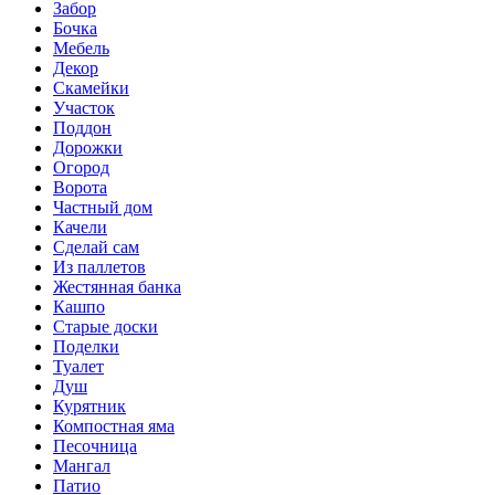
Забор
Бочка
Мебель
Декор
Скамейки
Участок
Поддон
Дорожки
Огород
Ворота
Частный дом
Качели
Сделай сам
Из паллетов
Жестянная банка
Кашпо
Старые доски
Поделки
Туалет
Душ
Курятник
Компостная яма
Песочница
Мангал
Патио