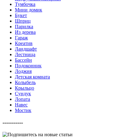
Тумбочка
Мини домик
Букет
Шприц
Парилка
Из дерева
Гараж
Креатив
Ландшафт
Лестница
Бассейн
Подоконник
Лоджия
Детская комната
Колыбель
Крыльцо
Сундук
Лопата
Навес
Мостик
-----------