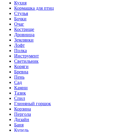
Кухня
Кормашка для птиц
Стулья
Бочки
Очаг
Кострище
Дровница
Землянки
Лофт
Полка
Инструмент
Светильник
Коряги
Бревна
Пень
Сад
Камни
Тазик
Спил
Глиняный горшок
Корзина
Пергола
Дизайн
Баня
Купель