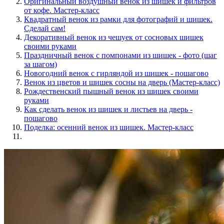
Оригинальный воздушный венок из шишек и фильтров
от кофе. Мастер-класс
Квадратный венок из рамки для фотографий и шишек.
Сделай сам!
Декоративный венок из чешуек от сосновых шишек
своими руками
Праздничный венок с помпонами из шишек - фото (шаг
за шагом)
Новогодний венок с гирляндой из шишек - пошагово
Венок из цветов и шишек сосны на дверь (Мастер-класс)
Рождественский пышный венок из шишек своими
руками
Как сделать венок из шишек и листьев на дверь -
пошагово
Поделка: осенний венок из шишек. Мастер-класс