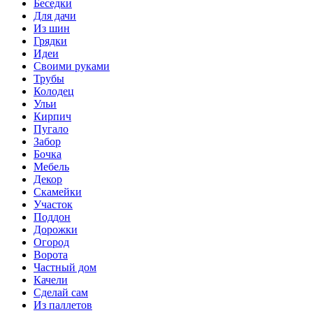
Беседки
Для дачи
Из шин
Грядки
Идеи
Своими руками
Трубы
Колодец
Ульи
Кирпич
Пугало
Забор
Бочка
Мебель
Декор
Скамейки
Участок
Поддон
Дорожки
Огород
Ворота
Частный дом
Качели
Сделай сам
Из паллетов