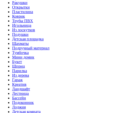
Ракушки
Открытки
Пластилина
Коврик
Трубы ПВХ
Игольница
Из лоскутков
Подушки
Детская площадка
Шахматы
Подручный материал
Тумбочка
Мини домик
Букет
Шприц
Парилка
Из дерева
Гараж
Креатив
Ландшафт
Лестница
Бассейн
Подоконник
Лоджия
Детская комната