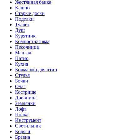
Жестянная банка
Кашпо
Старые доски
Поделки
Туалет
Душ
Курятник
Компостная яма
Песочница
Мангал
Патио
Кухня
Кормашка для птиц
Стулья
Бочки
Очаг
Кострище
Дровница
Землянки
Лофт
Полка
Инструмент
Светильник
Коряги
Бревна