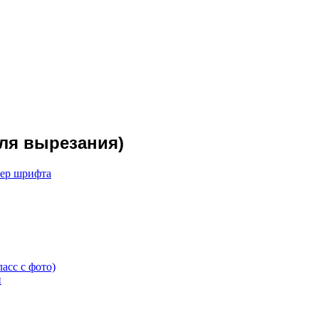
для вырезания)
мер шрифта
асс с фото)
и