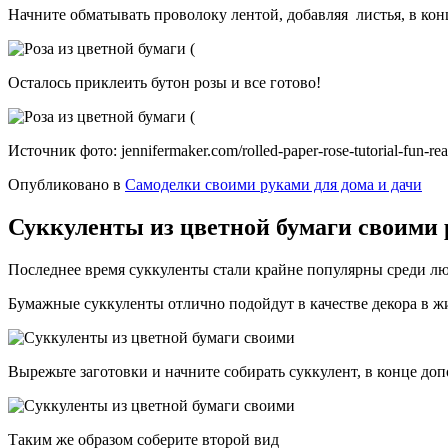
Начните обматывать проволоку лентой, добавляя листья, в кон
Осталось приклеить бутон розы и все готово!
Источник фото: jennifermaker.com/rolled-paper-rose-tutorial-fun-real
Опубликовано в
Самоделки своими руками для дома и дачи
Суккуленты из цветной бумаги своими 
Последнее время суккуленты стали крайне популярны среди лю
Бумажные суккуленты отлично подойдут в качестве декора в ж
Вырежьте заготовки и начните собирать суккулент, в конце до
Таким же образом соберите второй вид