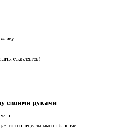
м
волоку
ианты суккулентов!
ну своими руками
умаги
й бумагой и специальными шаблонами