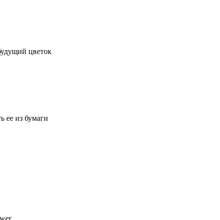
будущий цветок
ь ее из бумаги
ower