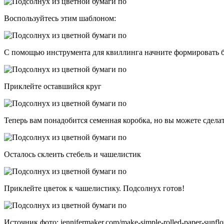
Воспользуйтесь этим шаблоном:
С помощью инструмента для квиллинга начните формировать 
Приклейте оставшийся круг
Теперь вам понадобится семенная коробка, но вы можете сделат
Осталось склеить стебель и чашелистик
Приклейте цветок к чашелистику. Подсолнух готов!
Источник фото: jennifermaker.com/make-simple-rolled-paper-sunfl