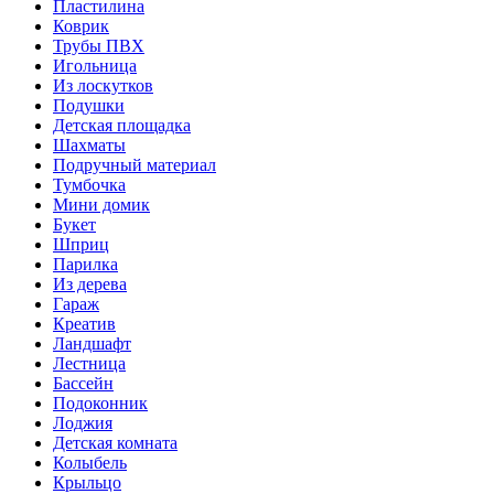
Пластилина
Коврик
Трубы ПВХ
Игольница
Из лоскутков
Подушки
Детская площадка
Шахматы
Подручный материал
Тумбочка
Мини домик
Букет
Шприц
Парилка
Из дерева
Гараж
Креатив
Ландшафт
Лестница
Бассейн
Подоконник
Лоджия
Детская комната
Колыбель
Крыльцо