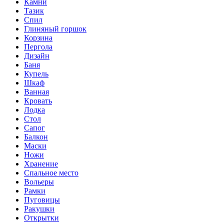
Камни
Тазик
Спил
Глиняный горшок
Корзина
Пергола
Дизайн
Баня
Купель
Шкаф
Ванная
Кровать
Лодка
Стол
Сапог
Балкон
Маски
Ножи
Хранение
Спальное место
Вольеры
Рамки
Пуговицы
Ракушки
Открытки