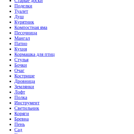
Старые доски
Поделки
Туалет
Душ
Курятник
Компостная яма
Песочница
Мангал
Патио
Кухня
Кормашка для птиц
Стулья
Бочки
Очаг
Кострище
Дровница
Землянки
Лофт
Полка
Инструмент
Светильник
Коряги
Бревна
Пень
Сад