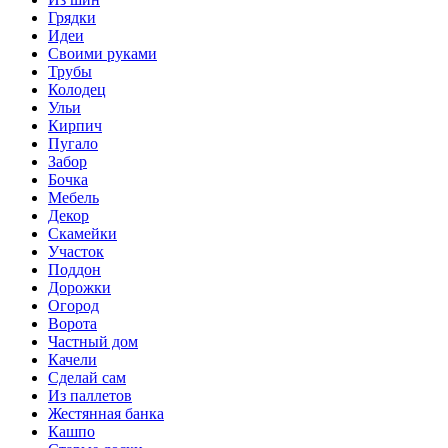
Грядки
Идеи
Своими руками
Трубы
Колодец
Ульи
Кирпич
Пугало
Забор
Бочка
Мебель
Декор
Скамейки
Участок
Поддон
Дорожки
Огород
Ворота
Частный дом
Качели
Сделай сам
Из паллетов
Жестянная банка
Кашпо