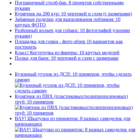
Пограничный столб-бар. 8 проектов собственными
руками
Курятник на 200 кур: 10 чертежей и схем (с размерами)
Забавные поделки для выпиливания лобзиком: 10
крутых ФОТО
Разборный вольер для собаки: 10 фотографий (своими
руками)
Площадка для горки - фото обзор 10 вариантов как
построить
Класс! Когтеточка из фанеры: 10 крутых моделей
Полки для бани: 10 чертежей и схем с размерами
Кухонный уголок из ДСП: 10 примеров, чтобы сделать
самому
Курятник из ПВХ (пластиковых/полипропиленовых)
труб: 10 примеров
ВАУ! Шкатулки из прищепок: 8 разных самоделок для
начинающих