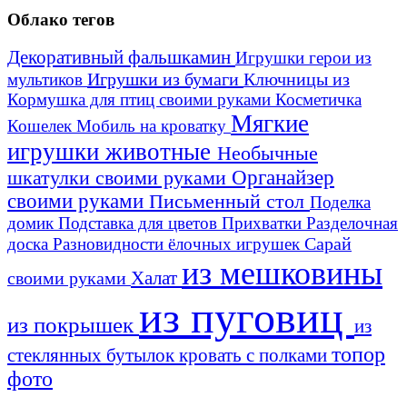
Облако тегов
Декоративный фальшкамин
Игрушки герои из
Игрушки из бумаги
Ключницы из
мультиков
Кормушка для птиц своими руками
Косметичка
Мягкие
Кошелек
Мобиль на кроватку
игрушки животные
Необычные
шкатулки своими руками
Органайзер
своими руками
Письменный стол
Поделка
домик
Подставка для цветов
Прихватки
Разделочная
Сарай
доска
Разновидности ёлочных игрушек
из мешковины
Халат
своими руками
из пуговиц
из покрышек
из
топор
стеклянных бутылок
кровать с полками
фото