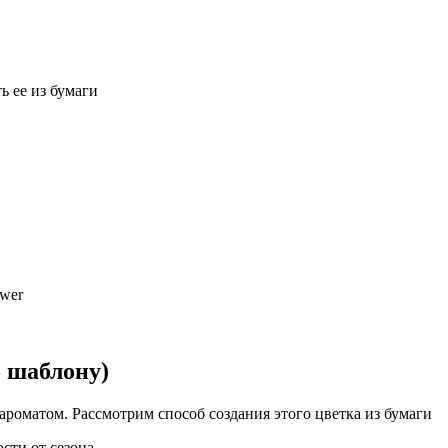
ь ее из бумаги
ower
о шаблону)
роматом. Рассмотрим способ создания этого цветка из бумаги
сти от сезона