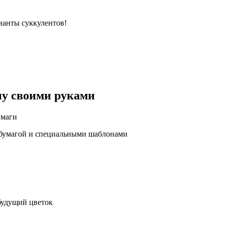
ианты суккулентов!
ну своими руками
умаги
й бумагой и специальными шаблонами
будущий цветок