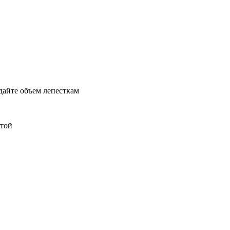
дайте объем лепесткам
нтой