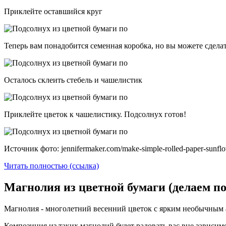
Приклейте оставшийся круг
Теперь вам понадобится семенная коробка, но вы можете сделат
Осталось склеить стебель и чашелистик
Приклейте цветок к чашелистику. Подсолнух готов!
Источник фото: jennifermaker.com/make-simple-rolled-paper-sunfl
Читать полностью (ссылка)
Магнолия из цветной бумаги (делаем п
Магнолия - многолетний весенний цветок с ярким необычным а
Композиция из таких магнолий будет радовать вас вне зависимо