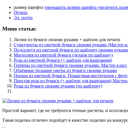
размер шрифта
уменьшить размер шрифта
увеличить раз
Печать
Эл. почта
Меню статьи:
Лилии из бумаги своими руками + шаблон для печати
Суккуленты из цветной бумаги своими руками (Мастер кл
Подсолнух из цветной бумаги по шаблону своими рукам
Магнолия из цветной бумаги (делаем по шаблону)
Роза из цветной бумаги (+ шаблон для вырезания)
Герберы из цветной бумаги своими руками. Мастер класс
Объёмные большие цветы из бумаги своими руками
Пионы из цветной бумаги. Пошаговая инструкция с фото
Простая роза из бумаги (+ шаблон для вырезания) Мастер
Розы из бумаги своими руками (по шаблону)
Простой вариант, где не требуются точные расчеты, и использ
Такая поделка отлично подойдет в качестве поделки на конку