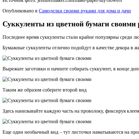
Источник фото: jennifermaker.com/make-paper-lily-flowers
Опубликовано в
Самоделки своими руками для дома и дачи
Суккуленты из цветной бумаги своими 
Последнее время суккуленты стали крайне популярны среди лю
Бумажные суккуленты отлично подойдут в качестве декора в ж
Вырежьте заготовки и начните собирать суккулент, в конце до
Таким же образом соберите второй вид
Здесь нанизывайте каждую часть на проволоку, фиксируя клее
Еще один необычный вид – тут листочки наматываются на про