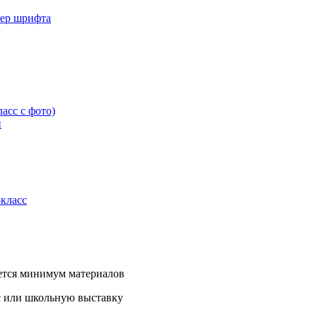
мер шрифта
асс с фото)
и
-класс
уется минимум материалов
рс или школьную выставку