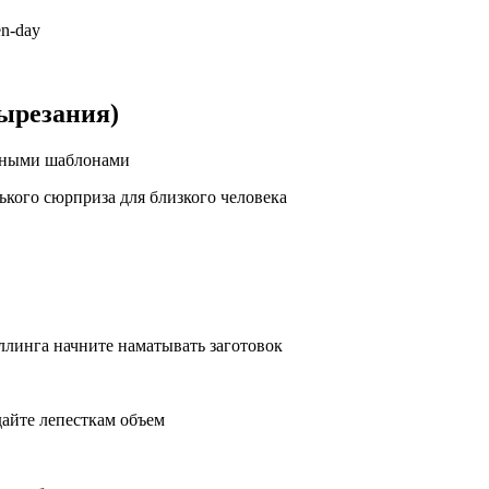
en-day
вырезания)
обными шаблонами
ького сюрприза для близкого человека
ллинга начните наматывать заготовок
дайте лепесткам объем