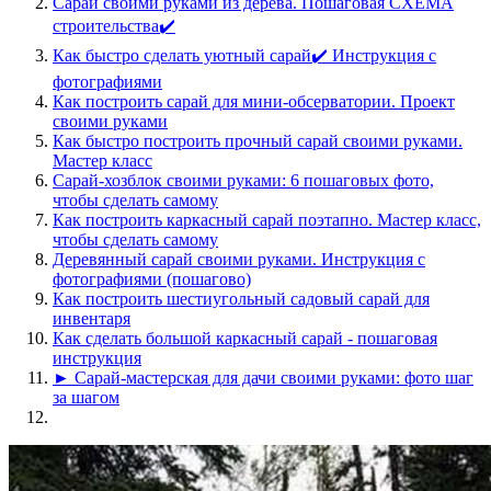
Сарай своими руками из дерева. Пошаговая СХЕМА
строительства✔️
Как быстро сделать уютный сарай✔️ Инструкция с
фотографиями
Как построить сарай для мини-обсерватории. Проект
своими руками
Как быстро построить прочный сарай своими руками.
Мастер класс
Сарай-хозблок своими руками: 6 пошаговых фото,
чтобы сделать самому
Как построить каркасный сарай поэтапно. Мастер класс,
чтобы сделать самому
Деревянный сарай своими руками. Инструкция с
фотографиями (пошагово)
Как построить шестиугольный садовый сарай для
инвентаря
Как сделать большой каркасный сарай - пошаговая
инструкция
► Сарай-мастерская для дачи своими руками: фото шаг
за шагом