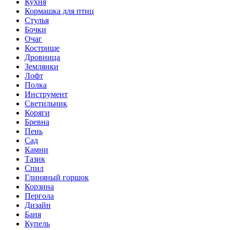
Кухня
Кормашка для птиц
Стулья
Бочки
Очаг
Кострище
Дровница
Землянки
Лофт
Полка
Инструмент
Светильник
Коряги
Бревна
Пень
Сад
Камни
Тазик
Спил
Глиняный горшок
Корзина
Пергола
Дизайн
Баня
Купель