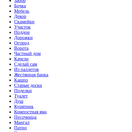
Забор
Бочка
Мебель
Декор
Скамейки
Участок
Поддон
Дорожки
Огород
Ворота
Частный дом
Качели
Сделай сам
Из паллетов
Жестянная банка
Кашпо
Старые доски
Поделки
Туалет
Душ
Курятник
Компостная яма
Песочница
Мангал
Патио