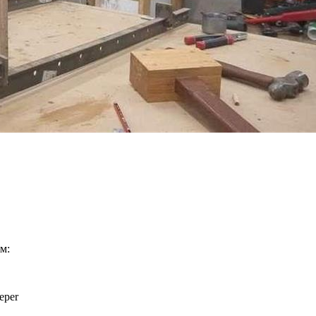
м:
eper