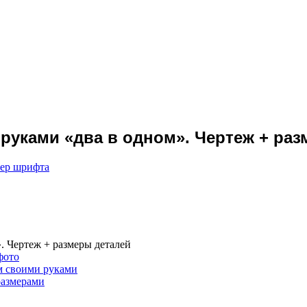
 руками «два в одном». Чертеж + ра
мер шрифта
. Чертеж + размеры деталей
фото
м своими руками
размерами