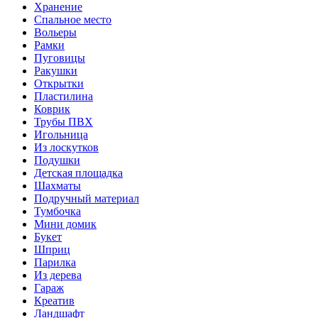
Хранение
Спальное место
Вольеры
Рамки
Пуговицы
Ракушки
Открытки
Пластилина
Коврик
Трубы ПВХ
Игольница
Из лоскутков
Подушки
Детская площадка
Шахматы
Подручный материал
Тумбочка
Мини домик
Букет
Шприц
Парилка
Из дерева
Гараж
Креатив
Ландшафт