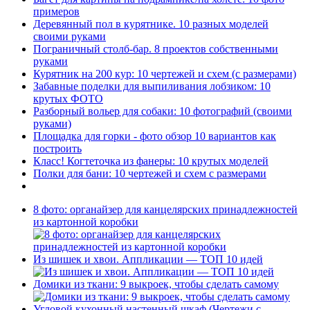
примеров
Деревянный пол в курятнике. 10 разных моделей
своими руками
Пограничный столб-бар. 8 проектов собственными
руками
Курятник на 200 кур: 10 чертежей и схем (с размерами)
Забавные поделки для выпиливания лобзиком: 10
крутых ФОТО
Разборный вольер для собаки: 10 фотографий (своими
руками)
Площадка для горки - фото обзор 10 вариантов как
построить
Класс! Когтеточка из фанеры: 10 крутых моделей
Полки для бани: 10 чертежей и схем с размерами
8 фото: органайзер для канцелярских принадлежностей
из картонной коробки
Из шишек и хвои. Аппликации — ТОП 10 идей
Домики из ткани: 9 выкроек, чтобы сделать самому
Угловой кухонный настенный шкаф (Чертежи с