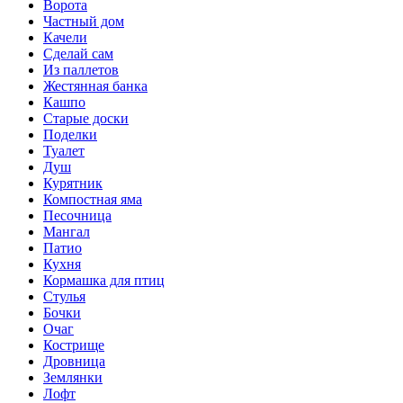
Ворота
Частный дом
Качели
Сделай сам
Из паллетов
Жестянная банка
Кашпо
Старые доски
Поделки
Туалет
Душ
Курятник
Компостная яма
Песочница
Мангал
Патио
Кухня
Кормашка для птиц
Стулья
Бочки
Очаг
Кострище
Дровница
Землянки
Лофт