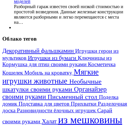
Разборный гараж известен своей низкой стоимостью и
простотой возведения. Данные железные конструкции
являются разборными и легко перемещаются с места
на…
Облако тегов
Декоративный фальшкамин
Игрушки герои из
Игрушки из бумаги
Ключницы из
мультиков
Кормушка для птиц своими руками
Косметичка
Мягкие
Кошелек
Мобиль на кроватку
игрушки животные
Необычные
шкатулки своими руками
Органайзер
своими руками
Письменный стол
Поделка
домик
Подставка для цветов
Прихватки
Разделочная
Сарай
доска
Разновидности ёлочных игрушек
из мешковины
Халат
своими руками