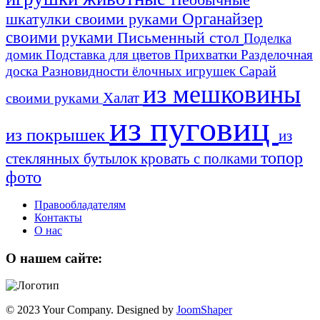
шкатулки своими руками
Органайзер
своими руками
Письменный стол
Поделка
домик
Подставка для цветов
Прихватки
Разделочная
Сарай
доска
Разновидности ёлочных игрушек
из мешковины
Халат
своими руками
из пуговиц
из покрышек
из
топор
стеклянных бутылок
кровать с полками
фото
Правообладателям
Контакты
О нас
О нашем сайте:
© 2023 Your Company. Designed by
JoomShaper