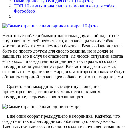
Намордник с зубами для собак (10 фото)
ТОП 10 самых прикольных намордников для собак.
Фотообзор
Некоторые собачки бывают настолько дружелюбны, что не
внушают ни малейшего страха, а владельцы таких собак
хотели, чтобы их хоть немного боялись. Ведь собаки должны
быть не просто другом для своего хозяина, но и должны
защищать его в случаи опасности. Из любой ситуации всегда
есть выход, и создатели намордников постарались создать
намордники внушающие страх. Рассмотрим десять самых
страшных намордников в мире, из-за которых прохожие будут
обходить стороной владельцев собак с такими намордниками.
Сразу такой намордник выглядит пугающе, но
присмотревшись, становится жаль песика в таком
наморднике, ведь ему словно зашили рот.
Еще один собрат предыдущего намордника. Кажется, что
создатели такого намордника любители фильмов ужасов.
Такой жуткий аксессуар словно создан из щупалец страшного