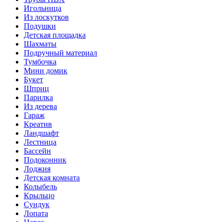
Игольница
Из лоскутков
Подушки
Детская площадка
Шахматы
Подручный материал
Тумбочка
Мини домик
Букет
Шприц
Парилка
Из дерева
Гараж
Креатив
Ландшафт
Лестница
Бассейн
Подоконник
Лоджия
Детская комната
Колыбель
Крыльцо
Сундук
Лопата