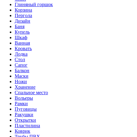
Глиняный горшок
Корзина
Пергола
Дизайн
Баня
Купель
Шкаф
Ванная
Кровать
Лодка
Стол
Сапог
Балкон
Маски
Ножи
Хранение
Спальное место
Вольеры
Рамки
Пуговицы
Ракушки
Открытки
Пластилина
Коврик
Трубы ПВХ