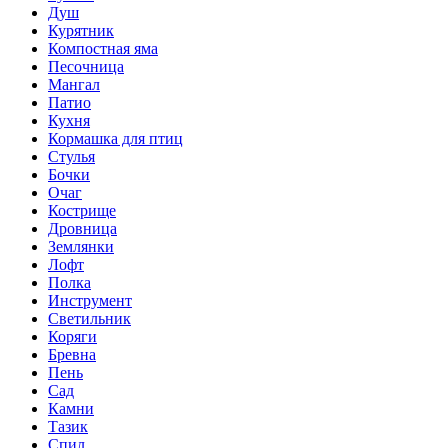
Душ
Курятник
Компостная яма
Песочница
Мангал
Патио
Кухня
Кормашка для птиц
Стулья
Бочки
Очаг
Кострище
Дровница
Землянки
Лофт
Полка
Инструмент
Светильник
Коряги
Бревна
Пень
Сад
Камни
Тазик
Спил