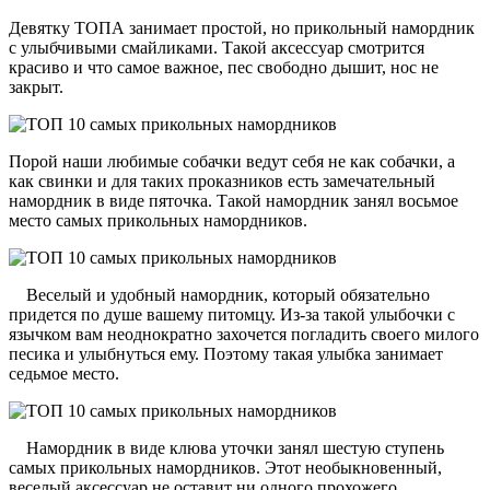
Девятку ТОПА занимает простой, но прикольный намордник
с улыбчивыми смайликами. Такой аксессуар смотрится
красиво и что самое важное, пес свободно дышит, нос не
закрыт.
Порой наши любимые собачки ведут себя не как собачки, а
как свинки и для таких проказников есть замечательный
намордник в виде пяточка. Такой намордник занял восьмое
место самых прикольных намордников.
Веселый и удобный намордник, который обязательно
придется по душе вашему питомцу. Из-за такой улыбочки с
язычком вам неоднократно захочется погладить своего милого
песика и улыбнуться ему. Поэтому такая улыбка занимает
седьмое место.
Намордник в виде клюва уточки занял шестую ступень
самых прикольных намордников. Этот необыкновенный,
веселый аксессуар не оставит ни одного прохожего