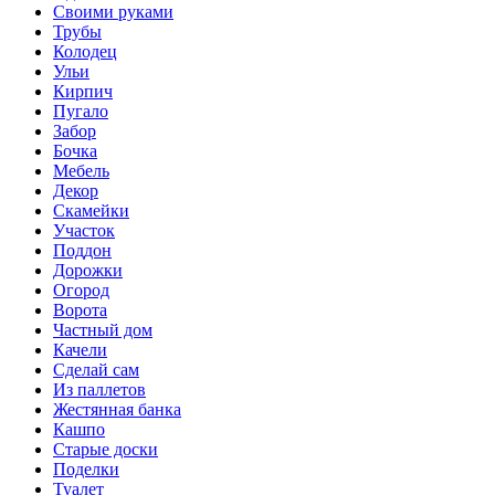
Своими руками
Трубы
Колодец
Ульи
Кирпич
Пугало
Забор
Бочка
Мебель
Декор
Скамейки
Участок
Поддон
Дорожки
Огород
Ворота
Частный дом
Качели
Сделай сам
Из паллетов
Жестянная банка
Кашпо
Старые доски
Поделки
Туалет