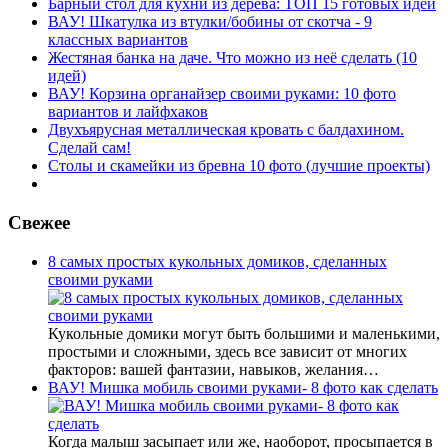
Барный стол для кухни из дерева: ТОП 15 готовых идей
ВАУ! Шкатулка из втулки/бобины от скотча - 9
классных вариантов
Жестяная банка на даче. Что можно из неё сделать (10
идей)
ВАУ! Корзина органайзер своими руками: 10 фото
вариантов и лайфхаков
Двухъярусная металлическая кровать с балдахином.
Сделай сам!
Столы и скамейки из бревна 10 фото (лучшие проекты)
Свежее
8 самых простых кукольных домиков, сделанных
своими руками
Кукольные домики могут быть большими и маленькими,
простыми и сложными, здесь все зависит от многих
факторов: вашей фантазии, навыков, желания…
ВАУ! Мишка мобиль своими руками- 8 фото как сделать
Когда малыш засыпает или же, наоборот, просыпается в