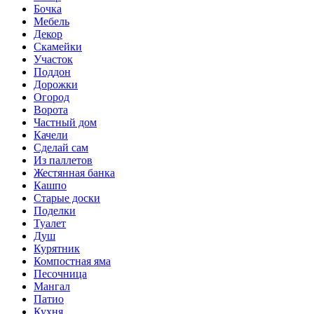
Бочка
Мебель
Декор
Скамейки
Участок
Поддон
Дорожки
Огород
Ворота
Частный дом
Качели
Сделай сам
Из паллетов
Жестянная банка
Кашпо
Старые доски
Поделки
Туалет
Душ
Курятник
Компостная яма
Песочница
Мангал
Патио
Кухня