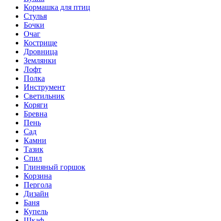
Кормашка для птиц
Стулья
Бочки
Очаг
Кострище
Дровница
Землянки
Лофт
Полка
Инструмент
Светильник
Коряги
Бревна
Пень
Сад
Камни
Тазик
Спил
Глиняный горшок
Корзина
Пергола
Дизайн
Баня
Купель
Шкаф