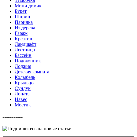
Тумбочка
Мини домик
Букет
Шприц
Парилка
Из дерева
Гараж
Креатив
Ландшафт
Лестница
Бассейн
Подоконник
Лоджия
Детская комната
Колыбель
Крыльцо
Сундук
Лопата
Навес
Мостик
-----------