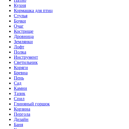
Патио
Кухня
Кормашка для птиц
Стулья
Бочки
Очаг
Кострище
Дровница
Землянки
Лофт
Полка
Инструмент
Светильник
Коряги
Бревна
Пень
Сад
Камни
Тазик
Спил
Глиняный горшок
Корзина
Пергола
Дизайн
Баня