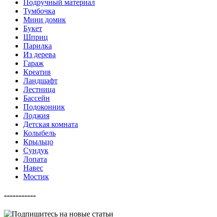
Подручный материал
Тумбочка
Мини домик
Букет
Шприц
Парилка
Из дерева
Гараж
Креатив
Ландшафт
Лестница
Бассейн
Подоконник
Лоджия
Детская комната
Колыбель
Крыльцо
Сундук
Лопата
Навес
Мостик
-----------