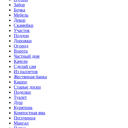
Забор
Бочка
Мебель
Декор
Скамейки
Участок
Поддон
Дорожки
Огород
Ворота
Частный дом
Качели
Сделай сам
Из паллетов
Жестянная банка
Кашпо
Старые доски
Поделки
Туалет
Душ
Курятник
Компостная яма
Песочница
Мангал