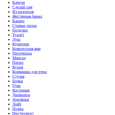
Качели
Сделай сам
Из паллетов
Жестянная банка
Кашпо
Старые доски
Поделки
Туалет
Душ
Курятник
Компостная яма
Песочница
Мангал
Патио
Кухня
Кормашка для птиц
Стулья
Бочки
Очаг
Кострище
Дровница
Землянки
Лофт
Полка
Инструмент