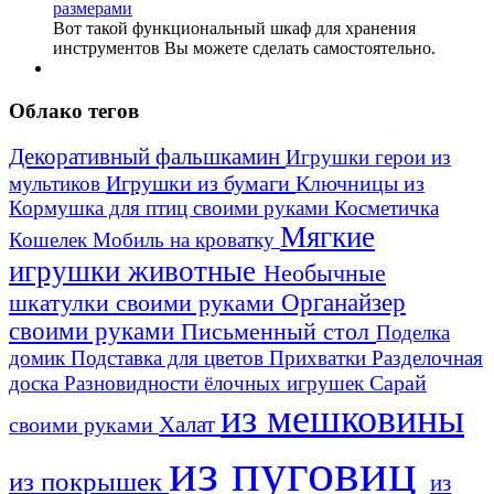
Вот такой функциональный шкаф для хранения
инструментов Вы можете сделать самостоятельно.
Облако тегов
Декоративный фальшкамин
Игрушки герои из
Игрушки из бумаги
Ключницы из
мультиков
Кормушка для птиц своими руками
Косметичка
Мягкие
Кошелек
Мобиль на кроватку
игрушки животные
Необычные
шкатулки своими руками
Органайзер
своими руками
Письменный стол
Поделка
домик
Подставка для цветов
Прихватки
Разделочная
Сарай
доска
Разновидности ёлочных игрушек
из мешковины
Халат
своими руками
из пуговиц
из покрышек
из