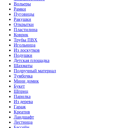
Вольеры
Рамки
Пуговицы
Ракушки
Открытки
Пластилина
Коврик
Трубы ПВХ
Игольница
Из лоскутков
Подушки
Детская площадка
Шахматы
Подручный материал
Тумбочка
Мини домик
Букет
Шприц
Парилка
Из дерева
Гараж
Креатив
Ландшафт
Лестница
Бассейн