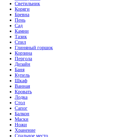
Светильник
Коряги
Бревна
Пень
Сад
Камни
Тазик
Спил
Глиняный горшок
Корзина
Пергола
Дизайн
Баня
Купель
Шкаф
Ванная
Кровать
Лодка
Стол
Сапог
Балкон
Маски
Ножи
Хранение
Спальное место