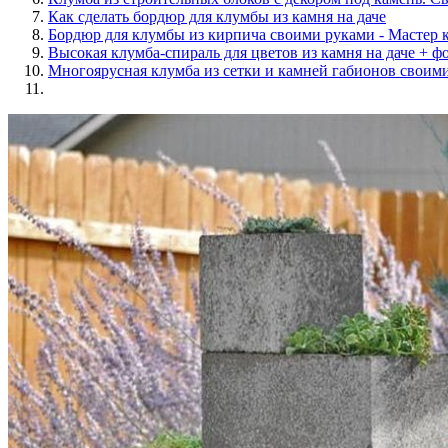
Как сделать бордюр для клумбы из камня на даче
Бордюр для клумбы из кирпича своими руками - Мастер 
Высокая клумба-спираль для цветов из камня на даче + ф
Многоярусная клумба из сетки и камней габионов своим