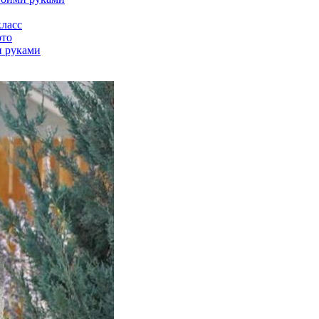
класс
ото
и руками