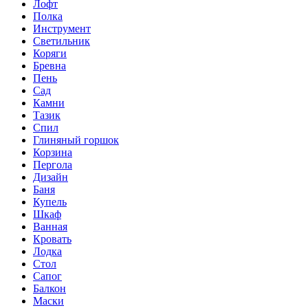
Лофт
Полка
Инструмент
Светильник
Коряги
Бревна
Пень
Сад
Камни
Тазик
Спил
Глиняный горшок
Корзина
Пергола
Дизайн
Баня
Купель
Шкаф
Ванная
Кровать
Лодка
Стол
Сапог
Балкон
Маски