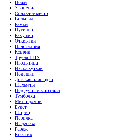
Ножи
Хранение
Спальное место
Вольеры
Рамки
Пуговицы
Ракушки
Открытки
Пластилина
Коврик
Трубы ПВХ
Игольница
Из лоскутков
Подушки
Детская площадка
Шахматы
Подручный материал
Тумбочка
Мини домик
Букет
Шприц
Парилка
Из дерева
Гараж
Креатив