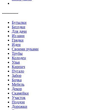
-----------
Бутылки
Беседки
Для дачи
Из шин
Грядки
Идеи
Своими руками
Трубы
Колодец
Ульи
Кирпич
Пугало
Забор
Бочка
Мебель
Декор
Скамейки
Участок
Поддон
Дорожки