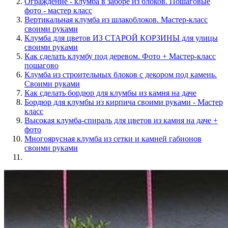
Ограждение - клумба в заборе из блоков. Пошаговые
фото - мастер класс
Вертикальная клумба из шлакоблоков. Мастер-класс
своими руками
Клумба для цветов ИЗ СТАРОЙ КОРЗИНЫ для улицы
своими руками
Как сделать клумбу под деревом. Фото + Мастер-класс
пошагово
Клумба из строительных блоков с декором под камень.
Своими руками
Как сделать бордюр для клумбы из камня на даче
Бордюр для клумбы из кирпича своими руками - Мастер
класс
Высокая клумба-спираль для цветов из камня на даче +
фото
Многоярусная клумба из сетки и камней габионов
своими руками