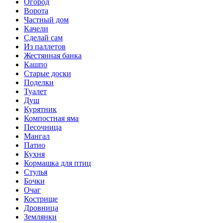
Огород
Ворота
Частный дом
Качели
Сделай сам
Из паллетов
Жестянная банка
Кашпо
Старые доски
Поделки
Туалет
Душ
Курятник
Компостная яма
Песочница
Мангал
Патио
Кухня
Кормашка для птиц
Стулья
Бочки
Очаг
Кострище
Дровница
Землянки