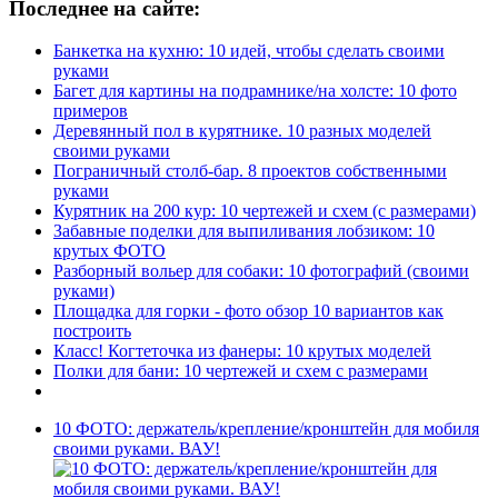
Последнее на сайте:
Банкетка на кухню: 10 идей, чтобы сделать своими
руками
Багет для картины на подрамнике/на холсте: 10 фото
примеров
Деревянный пол в курятнике. 10 разных моделей
своими руками
Пограничный столб-бар. 8 проектов собственными
руками
Курятник на 200 кур: 10 чертежей и схем (с размерами)
Забавные поделки для выпиливания лобзиком: 10
крутых ФОТО
Разборный вольер для собаки: 10 фотографий (своими
руками)
Площадка для горки - фото обзор 10 вариантов как
построить
Класс! Когтеточка из фанеры: 10 крутых моделей
Полки для бани: 10 чертежей и схем с размерами
10 ФОТО: держатель/крепление/кронштейн для мобиля
своими руками. ВАУ!