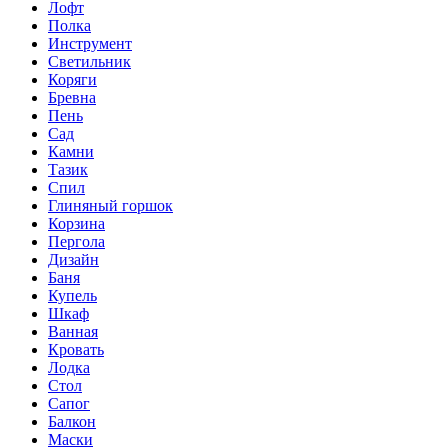
Лофт
Полка
Инструмент
Светильник
Коряги
Бревна
Пень
Сад
Камни
Тазик
Спил
Глиняный горшок
Корзина
Пергола
Дизайн
Баня
Купель
Шкаф
Ванная
Кровать
Лодка
Стол
Сапог
Балкон
Маски