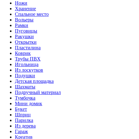
Ножи
Хранение
Спальное место
Вольеры
Рамки
Пуговицы
Ракушки
Открытки
Пластилина
Коврик
Трубы ПВХ
Игольница
Из лоскутков
Подушки
Детская площадка
Шахматы
Подручный материал
Тумбочка
Мини домик
Букет
Шприц
Парилка
Из дерева
Гараж
Креатив