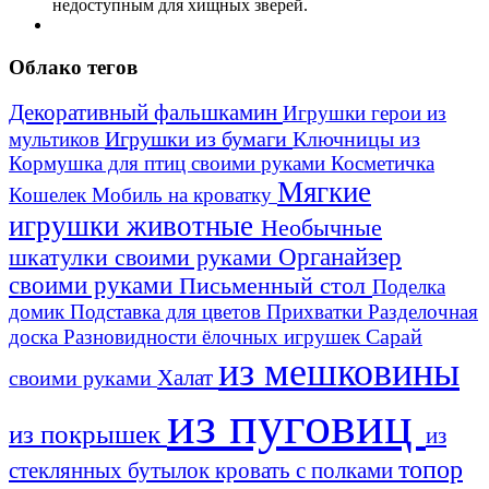
недоступным для хищных зверей.
Облако тегов
Декоративный фальшкамин
Игрушки герои из
Игрушки из бумаги
Ключницы из
мультиков
Кормушка для птиц своими руками
Косметичка
Мягкие
Кошелек
Мобиль на кроватку
игрушки животные
Необычные
шкатулки своими руками
Органайзер
своими руками
Письменный стол
Поделка
домик
Подставка для цветов
Прихватки
Разделочная
Сарай
доска
Разновидности ёлочных игрушек
из мешковины
Халат
своими руками
из пуговиц
из покрышек
из
топор
стеклянных бутылок
кровать с полками