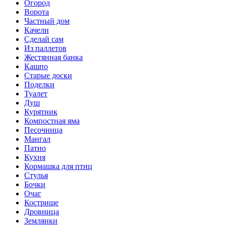
Огород
Ворота
Частный дом
Качели
Сделай сам
Из паллетов
Жестянная банка
Кашпо
Старые доски
Поделки
Туалет
Душ
Курятник
Компостная яма
Песочница
Мангал
Патио
Кухня
Кормашка для птиц
Стулья
Бочки
Очаг
Кострище
Дровница
Землянки