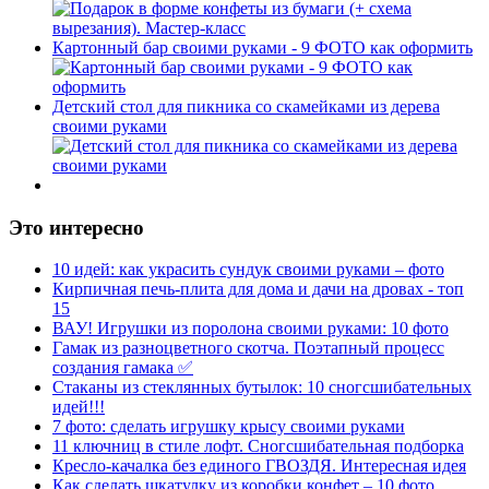
Картонный бар своими руками - 9 ФОТО как оформить
Детский стол для пикника со скамейками из дерева
своими руками
Это интересно
10 идей: как украсить сундук своими руками – фото
Кирпичная печь-плита для дома и дачи на дровах - топ
15
ВАУ! Игрушки из поролона своими руками: 10 фото
Гамак из разноцветного скотча. Поэтапный процесс
создания гамака ✅
Стаканы из стеклянных бутылок: 10 сногсшибательных
идей!!!
7 фото: сделать игрушку крысу своими руками
11 ключниц в стиле лофт. Сногсшибательная подборка
Кресло-качалка без единого ГВОЗДЯ. Интересная идея
Как сделать шкатулку из коробки конфет – 10 фото