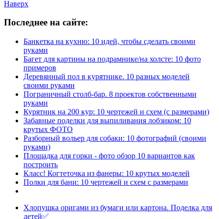
Наверх
Последнее на сайте:
Банкетка на кухню: 10 идей, чтобы сделать своими
руками
Багет для картины на подрамнике/на холсте: 10 фото
примеров
Деревянный пол в курятнике. 10 разных моделей
своими руками
Пограничный столб-бар. 8 проектов собственными
руками
Курятник на 200 кур: 10 чертежей и схем (с размерами)
Забавные поделки для выпиливания лобзиком: 10
крутых ФОТО
Разборный вольер для собаки: 10 фотографий (своими
руками)
Площадка для горки - фото обзор 10 вариантов как
построить
Класс! Когтеточка из фанеры: 10 крутых моделей
Полки для бани: 10 чертежей и схем с размерами
Хлопушка оригами из бумаги или картона. Поделка для
детей✅