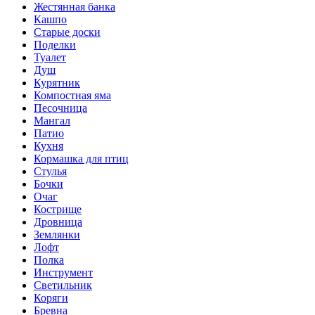
Жестянная банка
Кашпо
Старые доски
Поделки
Туалет
Душ
Курятник
Компостная яма
Песочница
Мангал
Патио
Кухня
Кормашка для птиц
Стулья
Бочки
Очаг
Кострище
Дровница
Землянки
Лофт
Полка
Инструмент
Светильник
Коряги
Бревна