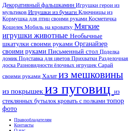
Декоративный фальшкамин
Игрушки герои из
Игрушки из бумаги
Ключницы из
мультиков
Кормушка для птиц своими руками
Косметичка
Мягкие
Кошелек
Мобиль на кроватку
игрушки животные
Необычные
шкатулки своими руками
Органайзер
своими руками
Письменный стол
Поделка
домик
Подставка для цветов
Прихватки
Разделочная
Сарай
доска
Разновидности ёлочных игрушек
из мешковины
Халат
своими руками
из пуговиц
из покрышек
из
топор
стеклянных бутылок
кровать с полками
фото
Правообладателям
Контакты
О нас