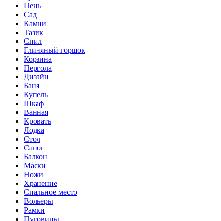
Пень
Сад
Камни
Тазик
Спил
Глиняный горшок
Корзина
Пергола
Дизайн
Баня
Купель
Шкаф
Ванная
Кровать
Лодка
Стол
Сапог
Балкон
Маски
Ножи
Хранение
Спальное место
Вольеры
Рамки
Пуговицы