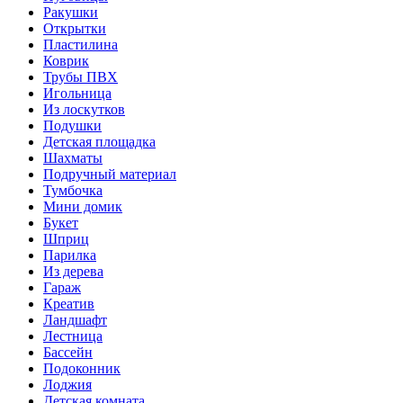
Ракушки
Открытки
Пластилина
Коврик
Трубы ПВХ
Игольница
Из лоскутков
Подушки
Детская площадка
Шахматы
Подручный материал
Тумбочка
Мини домик
Букет
Шприц
Парилка
Из дерева
Гараж
Креатив
Ландшафт
Лестница
Бассейн
Подоконник
Лоджия
Детская комната