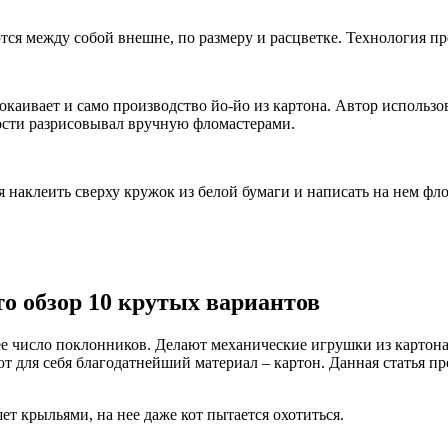
тся между собой внешне, по размеру и расцветке. Технология пр
каивает и само производство йо-йо из картона. Автор использо
ости разрисовывал вручную фломастерами.
я наклеить сверху кружок из белой бумаги и написать на нем фло
о обзор 10 крутых вариантов
е число поклонников. Делают механические игрушки из картона т
т для себя благодатнейший материал – картон. Данная статья пр
т крыльями, на нее даже кот пытается охотиться.