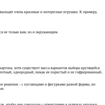
у выходят очень красивые и интересные игрушки. К примеру,
ся не только вам, но и окружающим.
ртона, хотя существует масса вариантов выбора крутящейся
и плотный, однородный, никак не пористый и не гофрированный,
ие решения – с пуговицами и фигурками разной формы, но
ые.
так, чтобы они совпадали с отверстиями в шляпках шпульки.