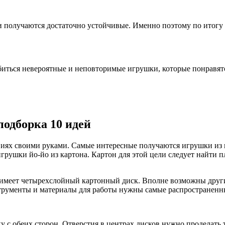
шки получаются достаточно устойчивые. Именно поэтому по итог
биться невероятные и неповторимые игрушки, которые понравят
подборка 10 идей
иях своими руками. Самые интересные получаются игрушки из ка
р игрушки йо-йо из картона. Картон для этой цели следует найт
и имеет четырехслойный картонный диск. Вполне возможны друг
струменты и материалы для работы нужны самые распространенн
у с обеих сторон. Отверстия в центрах дисков нужно проделать 