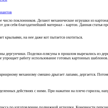
е число поклонников. Делают механические игрушки из картона т
т для себя благодатнейший материал – картон. Данная статья пр
т крыльями, на нее даже кот пытается охотиться.
ы дергунчики. Поделки-плясуны в прошлом вырезались из дерев
лее упрощает работу использование готовых картонных шаблонов
шарнирному механизму смешно дрыгает лапами, дергается. Пото
деленных действиях с ними. При нажатии на плечо горилла, на
 класса по изготовлению подвижной игрушки. Конечности персон