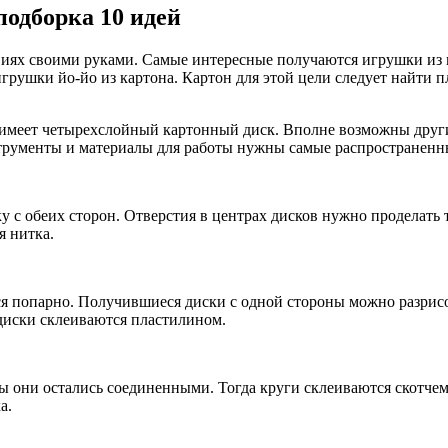
подборка 10 идей
иях своими руками. Самые интересные получаются игрушки из ка
р игрушки йо-йо из картона. Картон для этой цели следует найт
и имеет четырехслойный картонный диск. Вполне возможны друг
струменты и материалы для работы нужны самые распространенн
у с обеих сторон. Отверстия в центрах дисков нужно проделать 
я нитка.
я попарно. Получившиеся диски с одной стороны можно разрисо
 диски склеиваются пластилином.
бы они остались соединенными. Тогда круги склеиваются скотчем
а.