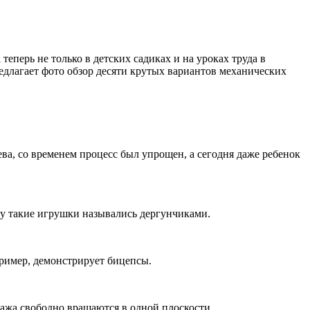
еперь не только в детских садиках и на уроках труда в
едлагает фото обзор десяти крутых вариантов механических
а, со временем процесс был упрощен, а сегодня даже ребенок
.
му такие игрушки назывались дергунчиками.
пример, демонстрирует бицепсы.
ажа свободно вращаются в одной плоскости.