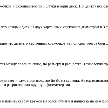
жочков и склеиваются по 3 штуки в один диск. По центру все с
, что каждый диск из двух картонных кружочков диаметром в 3 
азве что диаметр картонных кружочков на пол сантиметра больше
тся между собой внешне, по размеру и расцветке. Технология пр
каивает и само производство йо-йо из картона. Автор использо
ости разрисовывал вручную фломастерами.
я наклеить сверху кружок из белой бумаги и написать на нем фло