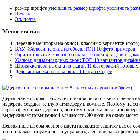
размер шрифта
уменьшить размер шрифта
увеличить раз
Печать
Эл. почта
Меню статьи:
Деревянные шторы на окно: 8 классных вариантов (фото)
ВАУ! Жалюзи на окна из обоев. ТОП 10 фото примеров
Горизонтальные жалюзи на окна: 10 идей для дачи и дома
Жалюзи для мансардных окон: ТОП 10 вариантов дизайн
Штора-жалюзи на окна из ткани. 11 фотографий готовых
Деревянные жалюзи на окна. 10 крутых идей
Деревянные шторы – это эстетичная защита от света и экологи
из дерева создают теплую атмосферу в комнате. Поэтому на се
сортов фруктовых деревьев, поэтому такие жалюзи гипоаллерге
выдерживает повышенной влажности. Жалюзи на окнах могут б
Деревянные шторы черного цвета прекрасно защитят вас от сол
того, такими шторами легко управлять, а если делать просветы