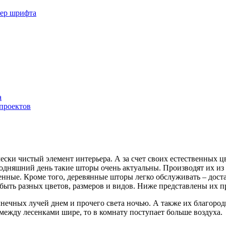
мер шрифта
а
 проектов
чески чистый элемент интерьера. А за счет своих естественных
годняшний день такие шторы очень актуальны. Производят их из 
нные. Кроме того, деревянные шторы легко обслуживать – достат
ыть разных цветов, размеров и видов. Ниже представлены их 
нечных лучей днем и прочего света ночью. А также их благород
 между лесенками шире, то в комнату поступает больше воздуха.