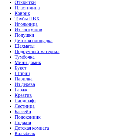
Открытки
Пластилина
Коврик
Трубы ПВХ
Игольница
Из лоскутков
Подушки
Детская площадка
Шахматы
Подручный материал
Тумбочка
Мини домик
Букет
Шприц
Парилка
Из дерева
Гараж
Креатив
Ландшафт
Лестница
Бассейн
Подоконник
Лоджия
Детская комната
Колыбель