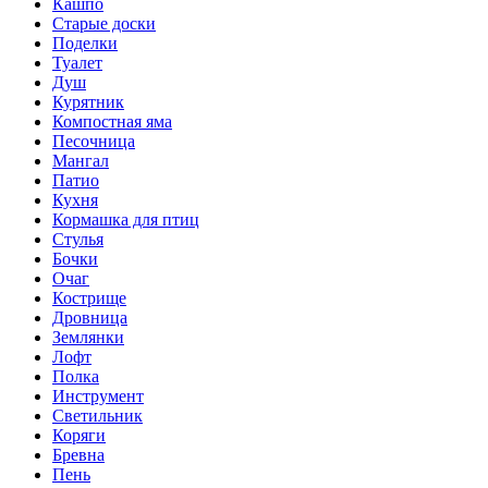
Кашпо
Старые доски
Поделки
Туалет
Душ
Курятник
Компостная яма
Песочница
Мангал
Патио
Кухня
Кормашка для птиц
Стулья
Бочки
Очаг
Кострище
Дровница
Землянки
Лофт
Полка
Инструмент
Светильник
Коряги
Бревна
Пень