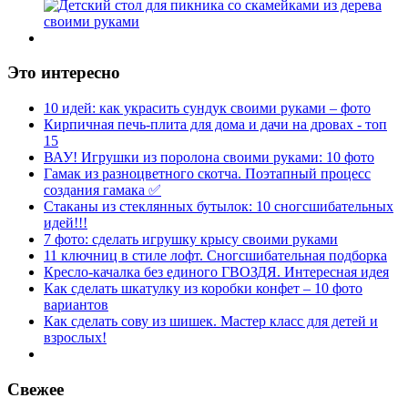
Это интересно
10 идей: как украсить сундук своими руками – фото
Кирпичная печь-плита для дома и дачи на дровах - топ
15
ВАУ! Игрушки из поролона своими руками: 10 фото
Гамак из разноцветного скотча. Поэтапный процесс
создания гамака ✅
Стаканы из стеклянных бутылок: 10 сногсшибательных
идей!!!
7 фото: сделать игрушку крысу своими руками
11 ключниц в стиле лофт. Сногсшибательная подборка
Кресло-качалка без единого ГВОЗДЯ. Интересная идея
Как сделать шкатулку из коробки конфет – 10 фото
вариантов
Как сделать сову из шишек. Мастер класс для детей и
взрослых!
Свежее