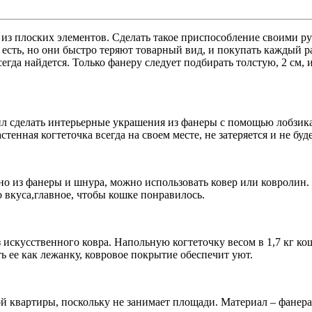
ь из плоских элементов. Сделать такое приспособление своими р
 есть, но они быстро теряют товарный вид, и покупать каждый р
егда найдется. Только фанеру следует подбирать толстую, 2 см, 
л сделать интерьерные украшения из фанеры с помощью лобзика. 
енная когтеточка всегда на своем месте, не затеряется и не буд
бно из фанеры и шнура, можно использовать ковер или ковролин.
о вкуса,главное, чтобы кошке понравилось.
з искусственного ковра. Напольную когтеточку весом в 1,7 кг кош
ь ее как лежанку, ковровое покрытие обеспечит уют.
й квартиры, поскольку не занимает площади. Материал – фанера 