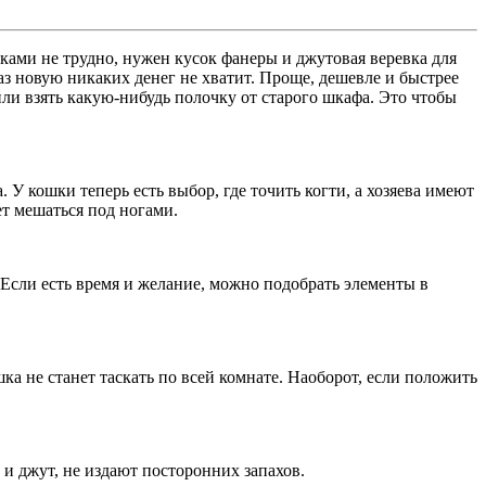
уками не трудно, нужен кусок фанеры и джутовая веревка для
аз новую никаких денег не хватит. Проще, дешевле и быстрее
или взять какую-нибудь полочку от старого шкафа. Это чтобы
У кошки теперь есть выбор, где точить когти, а хозяева имеют
ет мешаться под ногами.
 Если есть время и желание, можно подобрать элементы в
ка не станет таскать по всей комнате. Наоборот, если положить
и джут, не издают посторонних запахов.