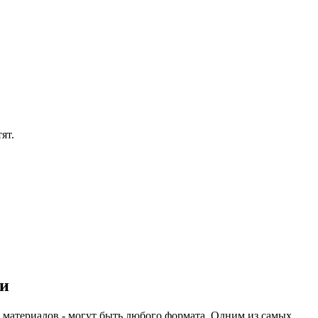
ят.
ми
 материалов - могут быть любого формата. Одним из самых