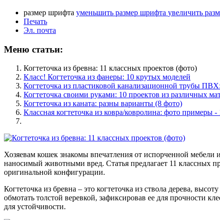
размер шрифта
уменьшить размер шрифта
увеличить раз
Печать
Эл. почта
Меню статьи:
Когтеточка из бревна: 11 классных проектов (фото)
Класс! Когтеточка из фанеры: 10 крутых моделей
Когтеточка из пластиковой канализационной трубы ПВХ:
Когтеточка своими руками: 10 проектов из различных ма
Когтеточка из каната: разны варианты (8 фото)
Классная когтеточка из ковра/ковролина: фото примеры -
Хозяевам кошек знакомы впечатления от испорченной мебели и 
наносимый животными вред. Статья предлагает 11 классных про
оригинальной конфигурации.
Когтеточка из бревна – это когтеточка из ствола дерева, высо
обмотать толстой веревкой, зафиксировав ее для прочности кл
для устойчивости.