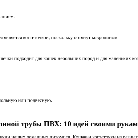
ванием.
м является когтеточкой, поскольку обтянут ковролином.
ечки подходит для кошек небольших пород и для маленьких кот
апольную или подвесную.
онной трубы ПВХ: 10 идей своими рука
олучии наших домашних питомцев. Кошачьи когтеточки из разных