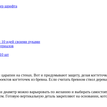
мер шрифта
 10 идей своими руками
териалов
 10 шт
царапин на стенах. Вот и придумывают защиту, делая когтеточки
ектов когтеточек из бревна. Если считать бревном ствол дерева
ту и диаметр можно варьировать по желанию и выбирать самостоя
еем. Готовую вертикальную деталь закрепляют на основании, кот