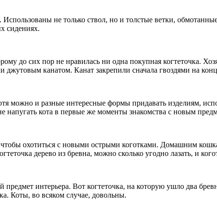
а. Использованы не только ствол, но и толстые ветки, обмотанные
ых сидениях.
торому до сих пор не нравилась ни одна покупная когтеточка. Хо
 джутовым канатом. Канат закрепили сначала гвоздями на конц
Хотя можно и разные интересные формы придавать изделиям, исп
 не напугать кота в первые же моменты знакомства с новым пред
, чтобы охотиться с новыми острыми коготками. Домашним кошкам
гтеточка дерево из бревна, можно сколько угодно лазать, и ког
 предмет интерьера. Вот когтеточка, на которую ушло два бревна
ка. Коты, во всяком случае, довольны.