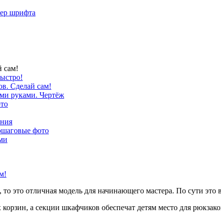
мер шрифта
 сам!
быстро!
в. Сделай сам!
ими руками. Чертёж
то
ения
ошаговые фото
ми
 то это отличная модель для начинающего мастера. По сути это
корзин, а секции шкафчиков обеспечат детям место для рюкзако