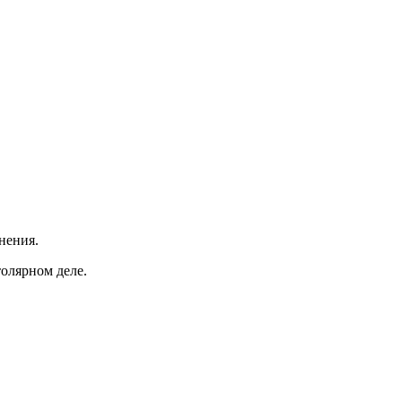
нения.
толярном деле.