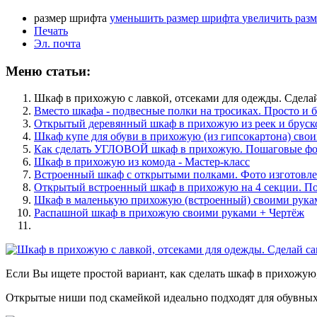
размер шрифта
уменьшить размер шрифта
увеличить раз
Печать
Эл. почта
Меню статьи:
Шкаф в прихожую с лавкой, отсеками для одежды. Сделай
Вместо шкафа - подвесные полки на тросиках. Просто и 
Открытый деревянный шкаф в прихожую из реек и бруско
Шкаф купе для обуви в прихожую (из гипсокартона) сво
Как сделать УГЛОВОЙ шкаф в прихожую. Пошаговые фо
Шкаф в прихожую из комода - Мастер-класс
Встроенный шкаф с открытыми полками. Фото изготовл
Открытый встроенный шкаф в прихожую на 4 секции. П
Шкаф в маленькую прихожую (встроенный) своими рука
Распашной шкаф в прихожую своими руками + Чертёж
Если Вы ищете простой вариант, как сделать шкаф в прихожую,
Открытые ниши под скамейкой идеально подходят для обувных 