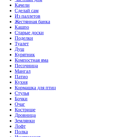
Качели
Сделай сам
Из паллетов
Жестянная банка
Кашпо
Старые доски
Поделки
Туалет
Душ
Курятник
Компостная яма
Песочница
Мангал
Патио
Кухня
Кормашка для птиц
Стулья
Бочки
Очаг
Кострище
Дровница
Землянки
Лофт
Полка