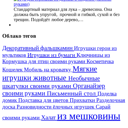
Стандартный материал для лука – древесина. Она
должна быть упругой, прочной и гибкой, сухой и без
трещин. Подойдёт любое дерево,…
Облако тегов
Декоративный фальшкамин
Игрушки герои из
Игрушки из бумаги
Ключницы из
мультиков
Кормушка для птиц своими руками
Косметичка
Мягкие
Кошелек
Мобиль на кроватку
игрушки животные
Необычные
шкатулки своими руками
Органайзер
своими руками
Письменный стол
Поделка
домик
Подставка для цветов
Прихватки
Разделочная
Сарай
доска
Разновидности ёлочных игрушек
из мешковины
Халат
своими руками