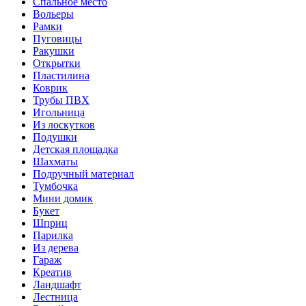
Спальное место
Вольеры
Рамки
Пуговицы
Ракушки
Открытки
Пластилина
Коврик
Трубы ПВХ
Игольница
Из лоскутков
Подушки
Детская площадка
Шахматы
Подручный материал
Тумбочка
Мини домик
Букет
Шприц
Парилка
Из дерева
Гараж
Креатив
Ландшафт
Лестница