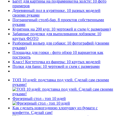
Багет для картины на подрамнике/на холсте: 10 фото
примеров
Деревянный пол в курятнике. 10 разных моделей
своими руками
Пограничный столб-бар. 8 проектов собственными
руками
Курятник на 200 кур: 10 чертежей и схем (с размерами)
Забавные поделки для выпиливания лобзиком: 10
крутых ФОТО
Разборный вольер для собаки: 10 фотографий (своими
руками)
Площадка для горки - фото обзор 10 вариантов как
построить
Класс! Когтеточка из фанеры: 10 крутых моделей
Полки для бани: 10 чертежей и схем с размерами
ТОП 10 идей: подставка под улей. Сделай сам своими
руками!
Фрезерный стол - топ 10 идей
Как сделать новогоднюю хлопушку из бумаги с
конфетти. Сделай сам!