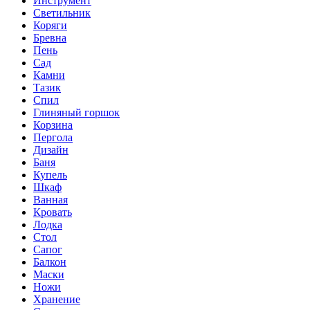
Инструмент
Светильник
Коряги
Бревна
Пень
Сад
Камни
Тазик
Спил
Глиняный горшок
Корзина
Пергола
Дизайн
Баня
Купель
Шкаф
Ванная
Кровать
Лодка
Стол
Сапог
Балкон
Маски
Ножи
Хранение