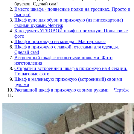
брусков. Сделай сам!
Вместо шкафа - подвесные полки на тросиках. Просто и
быстро!
Шкаф купе для обуви в прихожую (из гипсокартона)
своими руками. Чертёж
Как сделать УГЛОВОЙ шкаф в прихожую. Пошаговые
фото
Шкаф в прихожую из комода - Мастер-класс
Шкаф в прихожую с лавкой, отсеками для одежды.
Сделай сам!
Встроенный шкаф с открытыми полками. Фото
изготовления
Открытый встроенный шкаф в прихожую на 4 секции.
Пошаговые фото
Шкаф в маленькую прихожую (встроенный) своими
руками
Распашной шкаф в прихожую своими руками + Чертёж