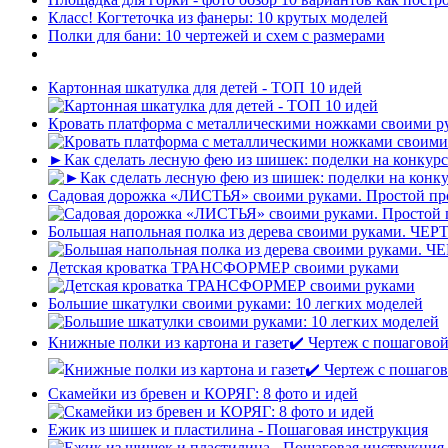
Класс! Когтеточка из фанеры: 10 крутых моделей
Полки для бани: 10 чертежей и схем с размерами
Картонная шкатулка для детей - ТОП 10 идей
Кровать платформа с металлическими ножками своими 
►Как сделать лесную фею из шишек: поделки на конкур
Садовая дорожка «ЛИСТЬЯ» своими руками. Простой пр
Большая напольная полка из дерева своими руками. ЧЕР
Детская кроватка ТРАНСФОРМЕР своими руками
Большие шкатулки своими руками: 10 легких моделей
Книжные полки из картона и газет✔️ Чертеж с пошагово
Скамейки из бревен и КОРЯГ: 8 фото и идей
Ежик из шишек и пластилина - Пошаговая инструкция