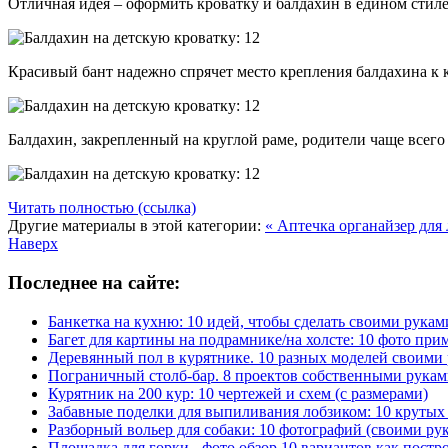
Отличная идея – оформить кроватку и балдахин в едином стиле
Красивый бант надежно спрячет место крепления балдахина к 
Балдахин, закрепленный на круглой раме, родители чаще всег
Читать полностью (ссылка)
Другие материалы в этой категории:
« Аптечка органайзер для
Наверх
Последнее на сайте:
Банкетка на кухню: 10 идей, чтобы сделать своими рукам
Багет для картины на подрамнике/на холсте: 10 фото при
Деревянный пол в курятнике. 10 разных моделей своими
Пограничный столб-бар. 8 проектов собственными рука
Курятник на 200 кур: 10 чертежей и схем (с размерами)
Забавные поделки для выпиливания лобзиком: 10 крут
Разборный вольер для собаки: 10 фотографий (своими ру
Площадка для горки - фото обзор 10 вариантов как постр