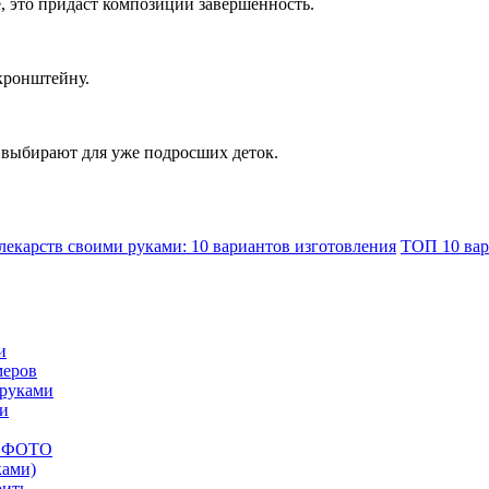
, это придаст композиции завершенность.
кронштейну.
о выбирают для уже подросших деток.
 лекарств своими руками: 10 вариантов изготовления
ТОП 10 вар
и
меров
 руками
ми
ых ФОТО
ками)
оить