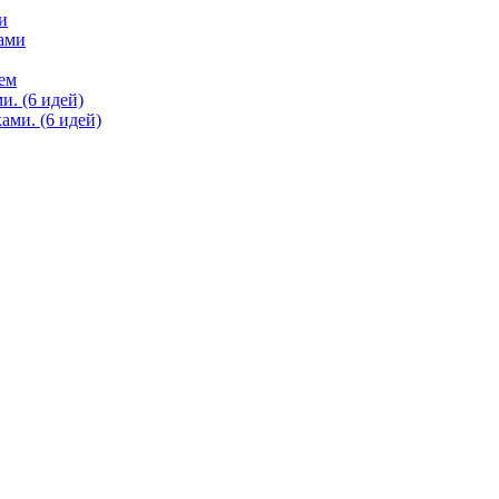
и
и. (6 идей)