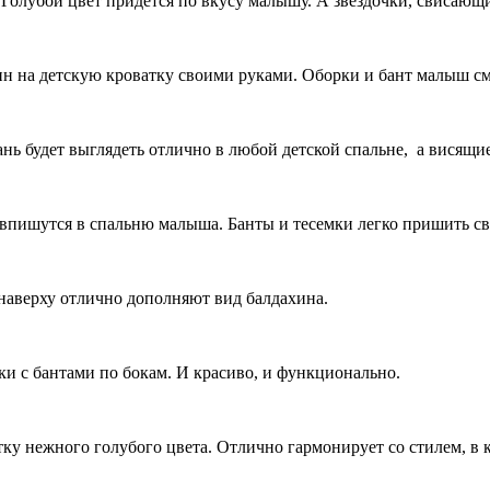
Голубой цвет придется по вкусу малышу. А звездочки, свисающие
ин на детскую кроватку своими руками. Оборки и бант малыш см
нь будет выглядеть отлично в любой детской спальне, а висящи
 впишутся в спальню малыша. Банты и тесемки легко пришить с
 наверху отлично дополняют вид балдахина.
ки с бантами по бокам. И красиво, и функционально.
тку нежного голубого цвета. Отлично гармонирует со стилем, в