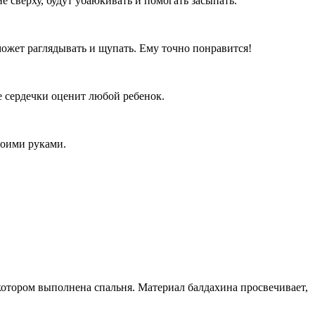
 сверху, будут убаюкивать и помогать засыпать.
ожет раглядывать и щупать. Ему точно понравится!
е сердечки оценит любой ребенок.
воими руками.
 котором выполнена спальня. Материал балдахина просвечивает,