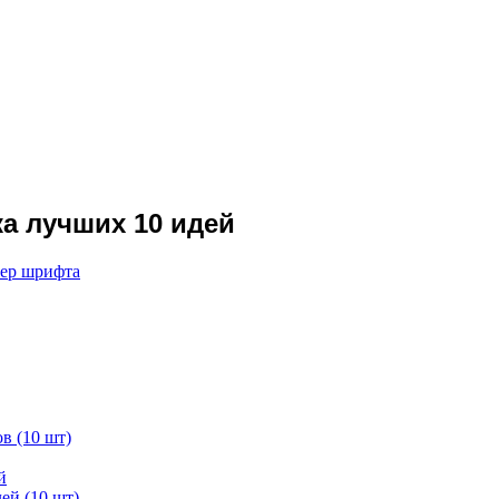
а лучших 10 идей
мер шрифта
в (10 шт)
й
ей (10 шт)