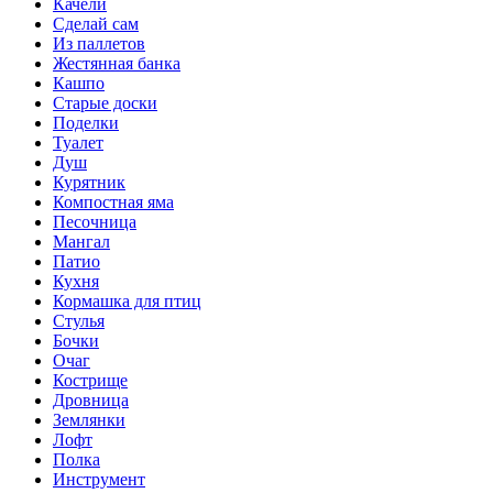
Качели
Сделай сам
Из паллетов
Жестянная банка
Кашпо
Старые доски
Поделки
Туалет
Душ
Курятник
Компостная яма
Песочница
Мангал
Патио
Кухня
Кормашка для птиц
Стулья
Бочки
Очаг
Кострище
Дровница
Землянки
Лофт
Полка
Инструмент