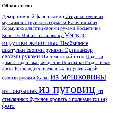
Облако тегов
Декоративный фальшкамин
Игрушки герои из
Игрушки из бумаги
Ключницы из
мультиков
Кормушка для птиц своими руками
Косметичка
Мягкие
Кошелек
Мобиль на кроватку
игрушки животные
Необычные
шкатулки своими руками
Органайзер
своими руками
Письменный стол
Поделка
домик
Подставка для цветов
Прихватки
Разделочная
Сарай
доска
Разновидности ёлочных игрушек
из мешковины
Халат
своими руками
из пуговиц
из покрышек
из
топор
стеклянных бутылок
кровать с полками
фото