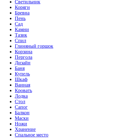
Светильник
Коряги
Бревна
Пень
Сад
Камни
Тазик
Спил
Глиняный горшок
Корзина
Пергола
Дизайн
Баня
Купель
Шкаф
Ванная
Кровать
Лодка
Стол
Сапог
Балкон
Маски
Ножи
Хранение
Спальное место