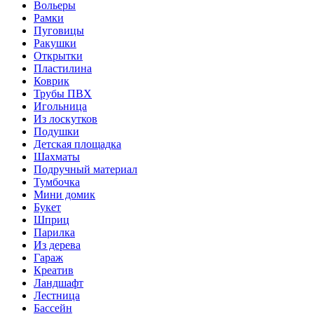
Вольеры
Рамки
Пуговицы
Ракушки
Открытки
Пластилина
Коврик
Трубы ПВХ
Игольница
Из лоскутков
Подушки
Детская площадка
Шахматы
Подручный материал
Тумбочка
Мини домик
Букет
Шприц
Парилка
Из дерева
Гараж
Креатив
Ландшафт
Лестница
Бассейн