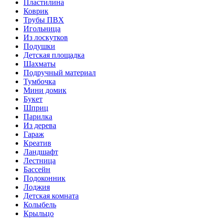
Пластилина
Коврик
Трубы ПВХ
Игольница
Из лоскутков
Подушки
Детская площадка
Шахматы
Подручный материал
Тумбочка
Мини домик
Букет
Шприц
Парилка
Из дерева
Гараж
Креатив
Ландшафт
Лестница
Бассейн
Подоконник
Лоджия
Детская комната
Колыбель
Крыльцо