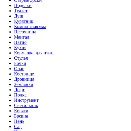
Старые доски
Поделки
Туалет
Душ
Курятник
Компостная яма
Песочница
Мангал
Патио
Кухня
Кормашка для птиц
Стулья
Бочки
Очаг
Кострище
Дровница
Землянки
Лофт
Полка
Инструмент
Светильник
Коряги
Бревна
Пень
Сад