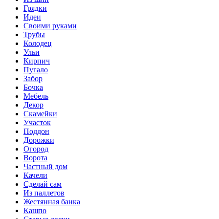
Грядки
Идеи
Своими руками
Трубы
Колодец
Ульи
Кирпич
Пугало
Забор
Бочка
Мебель
Декор
Скамейки
Участок
Поддон
Дорожки
Огород
Ворота
Частный дом
Качели
Сделай сам
Из паллетов
Жестянная банка
Кашпо