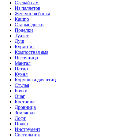
Сделай сам
Из паллетов
Жестянная банка
Кашпо
Старые доски
Поделки
Туалет
Душ
Курятник
Компостная яма
Песочница
Мангал
Патио
Кухня
Кормашка для птиц
Стулья
Бочки
Очаг
Кострище
Дровница
Землянки
Лофт
Полка
Инструмент
Светильник