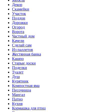
Мебель
Декор
Скамейки
Участок
Поддон
Дорожки
Огород
Ворота
Частный дом
Качели
Сделай сам
Из паллетов
Жестянная банка
Кашпо
Старые доски
Поделки
Туалет
Душ
Курятник
Компостная яма
Песочница
Мангал
Патио
Кухня
Кормашка для птиц