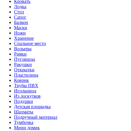
Кровать
Лодка
Стол
Сапог
Балкон
Маски
Ножи
Хранение
Спальное место
Вольеры
Рамки
Пуговицы
Ракушки
Открытки
Пластилина
Коврик
Трубы ПВХ
Игольница
Из лоскутков
Подушки
Детская площадка
Шахматы
Подручный материал
Тумбочка
Мини домик