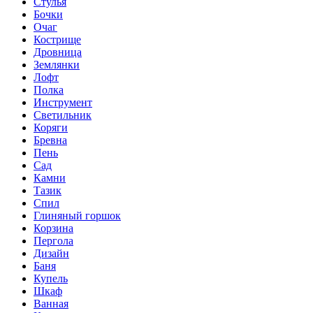
Стулья
Бочки
Очаг
Кострище
Дровница
Землянки
Лофт
Полка
Инструмент
Светильник
Коряги
Бревна
Пень
Сад
Камни
Тазик
Спил
Глиняный горшок
Корзина
Пергола
Дизайн
Баня
Купель
Шкаф
Ванная