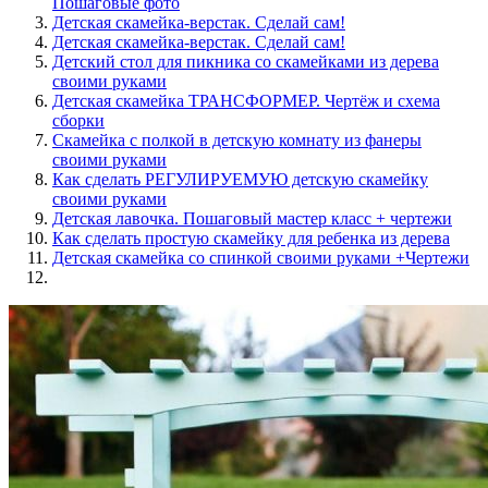
Пошаговые фото
Детская скамейка-верстак. Сделай сам!
Детская скамейка-верстак. Сделай сам!
Детский стол для пикника со скамейками из дерева
своими руками
Детская скамейка ТРАНСФОРМЕР. Чертёж и схема
сборки
Скамейка с полкой в детскую комнату из фанеры
своими руками
Как сделать РЕГУЛИРУЕМУЮ детскую скамейку
своими руками
Детская лавочка. Пошаговый мастер класс + чертежи
Как сделать простую скамейку для ребенка из дерева
Детская скамейка со спинкой своими руками +Чертежи