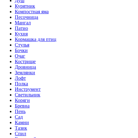
Душ
Курятник
Компостная яма
Песочница
Мангал
Патио
Кухня
Кормашка для птиц
Стулья
Бочки
Очаг
Кострище
Дровница
Землянки
Лофт
Полка
Инструмент
Светильник
Коряги
Бревна
Пень
Сад
Камни
Тазик
Спил