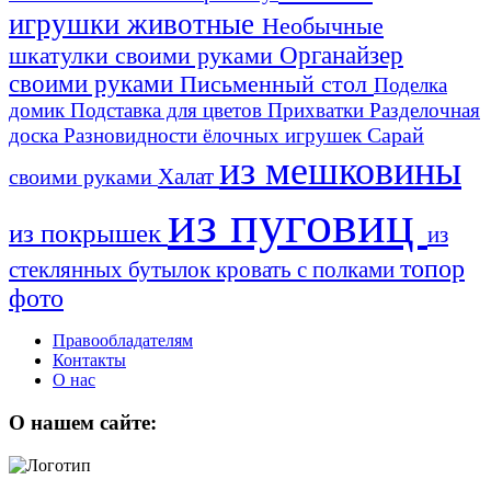
игрушки животные
Необычные
шкатулки своими руками
Органайзер
своими руками
Письменный стол
Поделка
домик
Подставка для цветов
Прихватки
Разделочная
Сарай
доска
Разновидности ёлочных игрушек
из мешковины
Халат
своими руками
из пуговиц
из покрышек
из
топор
стеклянных бутылок
кровать с полками
фото
Правообладателям
Контакты
О нас
О нашем сайте: