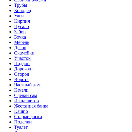
Трубы
Колодец
Ульи
Кирпич
Пугало
Забор
Бочка
Мебель
Декор
Скамейки
Участок
Поддон
Дорожки
Огород
Ворота
Частный дом
Качели
Сделай сам
Из паллетов
Жестянная банка
Кашпо
Старые доски
Поделки
Туалет