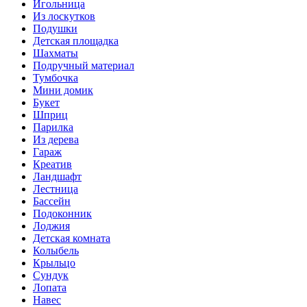
Игольница
Из лоскутков
Подушки
Детская площадка
Шахматы
Подручный материал
Тумбочка
Мини домик
Букет
Шприц
Парилка
Из дерева
Гараж
Креатив
Ландшафт
Лестница
Бассейн
Подоконник
Лоджия
Детская комната
Колыбель
Крыльцо
Сундук
Лопата
Навес